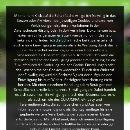
Mit meinem Klick auf die Schaltfläche willige ich freiwillig in das
Setzen oder Aktivieren der jeweiligen Cookies und externen
Verbindungen ein, deren Funktionen in der
Datenschutzerklärung oder in dort verlinkten Dokumenten bzw.
externen Links genauer erläutert werden und mir deshalb
bekannt sind. Indem ich die Schaltfläche betätige, erteile ich
auch meine Einwilligung in personalisierte Werbung durch die in
der Datenschutzerklärung genannten Unternehmen,
insbesondere für Übermittlungen an Drittländer. Ich kann die
datenschutzrechtliche Einwilligung jederzeit mit Wirkung für die
Zukunft durch die Änderung meiner Cookie-Einstellungen oder
das Löschen meiner Cookies widerrufen. Durch den Widerruf
der Einwilligung wird die Rechtmäßigkeit der aufgrund der
Einwilligung bis zum Widerruf erfolgten Verarbeitung nicht
berührt. Mit einer einzelnen Handlung (dem Betätigen der
Schaltfläche), erteile ich mehrere Einwilligungen. Dabei handelt
>
>
es sich sowohl um Einwilligungen nach dem Datenschutzrecht
Bauerngartenroute
Sesterhof
als auch um die des CCPA/CPRA, ePrivacy und
Telemedienrechts, die zum Speichern und Auslesen von
Informationen notwendig und als Rechtsgrundlage für eine
Sesterhof
geplante weitere Verarbeitung der ausgelesenen Daten
erforderlich sind. Mir ist bekannt, dass ich meine Einwilligung
mit dem Klick auf die andere Schaltfläche verweigern oder ggf.
individuelle Einstellungen vornehmen kann.