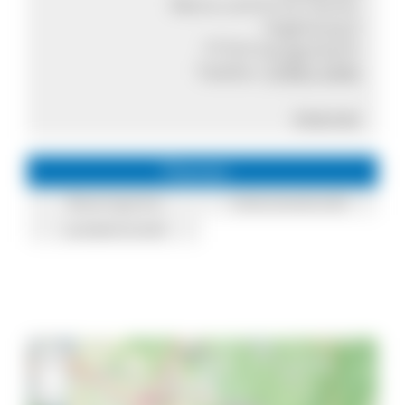
Maria und Ernst Harter
Vogelsang 6
77723 Gengenbach
Telefon:
07803 3446
Internet
Themen
Bauerngarten
Kulturlandschaft
Landwirtschaft
+
−