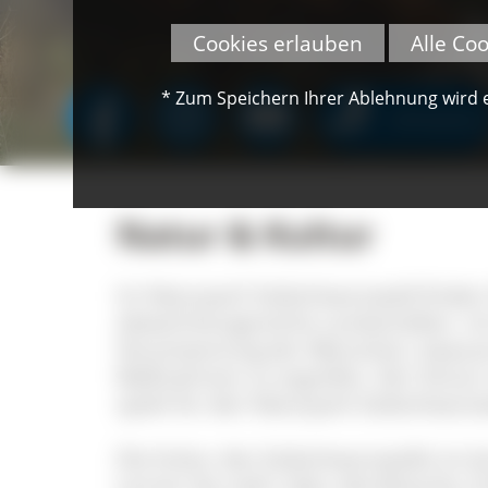
Cookies erlauben
Alle Co
* Zum Speichern Ihrer Ablehnung wird ei
SPENDEN
Natur & Kultur
Im Naturpark Südschwarzwald finden S
abwechslungsreiche Landschaften. Um 
Verantwortung der Menschen, bewuss
Maßnahmen zu ergreifen. Der Schutz 
spielt für den Naturpark Südschwarzwa
Die Kultur des Südschwarzwalds ist d
Lernen Sie mehr über alte Bräuche, E