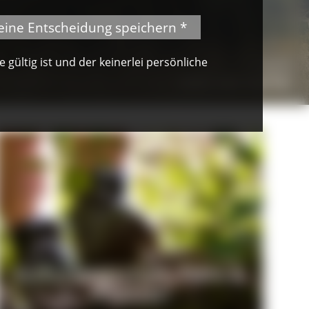
eine Entscheidung speichern *
gültig ist und der keinerlei persönliche
© Hotel Engel Todtnauberg
Schwarzwälder Kirschtorte
Kulturlandschaft, Tiere &
Pflanzen