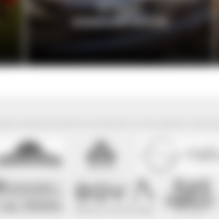
Knigge
SCHUTZ DER REGION
s Arnold
© Christoph Eberle
park Südschwarzwald wird präsentiert mit freundlicher Unterst