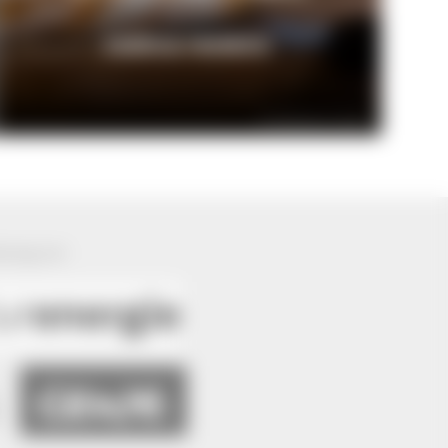
ESSEN & TRINKEN
© Schlehdorns Seehof
ützung von