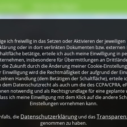
nd Natur
Schutz der Region
lige ich freiwillig in das Setzen oder Aktivieren der jeweili
klärung oder in dort verlinkten Dokumenten bzw. externen 
altfläche betätige, erteile ich auch meine Einwilligung in 
rnehmen, insbesondere für Übermittlungen an Drittländer
für die Zukunft durch die Änderung meiner Cookie-Einstellu
 Einwilligung wird die Rechtmäßigkeit der aufgrund der Einw
nzelnen Handlung (dem Betätigen der Schaltfläche), erteile 
ch dem Datenschutzrecht als auch um die des CCPA/CPRA, eP
onen notwendig und als Rechtsgrundlage für eine geplante 
dass ich meine Einwilligung mit dem Klick auf die andere Sch
Einstellungen vornehmen kann.
Datenschutzerklärung
Transpare
falls, die
und das
genommen zu haben.