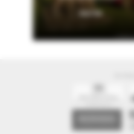
KULTUR
© VDN/Vitu
Der Natur