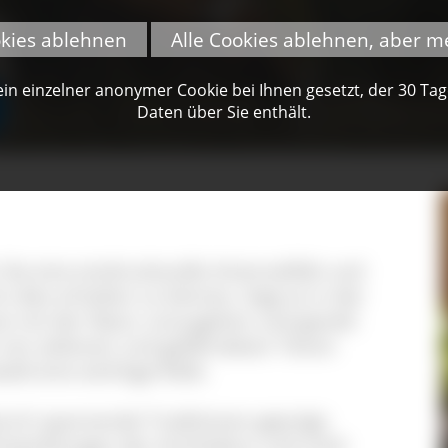
okies ablehnen
Alle Cookies ablehnen, aber m
n einzelner anonymer Cookie bei Ihnen gesetzt, der 30 Tage 
Daten über Sie enthält.
ie eine eindrucksvolle Artenvielfalt und
dies erhalten zu können, liegt es in der
t mit der Natur umzugehen und gezielt
von seltenen und gefährdeten Tieren
ld eine wichtige Rolle.
urch spannende Traditionen geprägt.
ntwicklungen der Architektur und noch