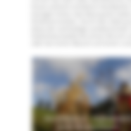
heute aufrecht erhaltene Handwerke.
heutigen Kultur des Naturparks habe
Direktvermarkter. Durch den Gebrauc
diese die nachhaltige Landwirtschaft.
Südschwarzwalds bei einem Brunch a
oder bei einem Besuch auf einem uns
Architektur, Handwer
und Brauchtum