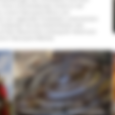
 Einen entscheidenden Anteil an der
n unsere Naturpark-Wirte und
h von regionalen Produkten unterstützten
 Entdecken Sie die Köstlichkeiten des
uf dem Bauernhof, entlang der Käseroute
erer Naturpark-Märkte!
k
Klimaschutz,
Naturschutz, Naturpark-