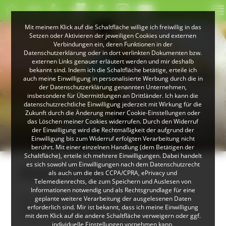
Mit meinem Klick auf die Schaltfläche willige ich freiwillig in das
Setzen oder Aktivieren der jeweiligen Cookies und externen
Verbindungen ein, deren Funktionen in der
Datenschutzerklärung oder in dort verlinkten Dokumenten bzw.
externen Links genauer erläutert werden und mir deshalb
bekannt sind. Indem ich die Schaltfläche betätige, erteile ich
auch meine Einwilligung in personalisierte Werbung durch die in
der Datenschutzerklärung genannten Unternehmen,
insbesondere für Übermittlungen an Drittländer. Ich kann die
datenschutzrechtliche Einwilligung jederzeit mit Wirkung für die
Zukunft durch die Änderung meiner Cookie-Einstellungen oder
das Löschen meiner Cookies widerrufen. Durch den Widerruf
© Jürgen Gocke
der Einwilligung wird die Rechtmäßigkeit der aufgrund der
Schwarzwälder Käse
Einwilligung bis zum Widerruf erfolgten Verarbeitung nicht
berührt. Mit einer einzelnen Handlung (dem Betätigen der
Schaltfläche), erteile ich mehrere Einwilligungen. Dabei handelt
es sich sowohl um Einwilligungen nach dem Datenschutzrecht
Essen & Trinken
als auch um die des CCPA/CPRA, ePrivacy und
Telemedienrechts, die zum Speichern und Auslesen von
Informationen notwendig und als Rechtsgrundlage für eine
geplante weitere Verarbeitung der ausgelesenen Daten
Betreiben Sie "Landschaftspflege mit
erforderlich sind. Mir ist bekannt, dass ich meine Einwilligung
Messer und Gabel"!
mit dem Klick auf die andere Schaltfläche verweigern oder ggf.
individuelle Einstellungen vornehmen kann.