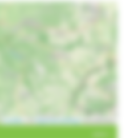
Leaflet
|
©
OpenStreetMap
contributors
weiter >