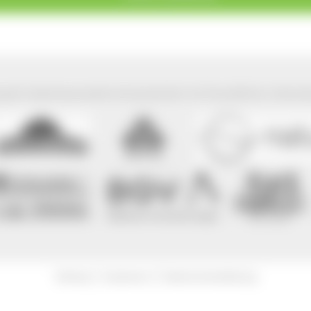
park Südschwarzwald wird präsentiert mit freundlicher Unterst
|
|
Sitemap
Impressum
Datenschutzerklärung