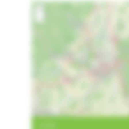
+
−
10 km
< zurück