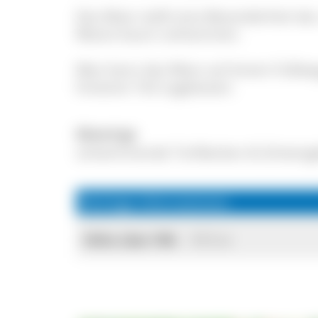
Das Moor stellt eine Besonderheit da
Moore kaum vorkommen.
Man kann das Moor auf einem Fußweg
hinteren Teil zugelassen.
Moortyp
schwimmende Torfdecken & Schwing
Wichtige Informationen
Höhe über NN:
913 m