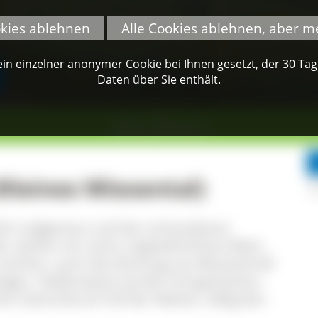
okies ablehnen
Alle Cookies ablehnen, aber m
n einzelner anonymer Cookie bei Ihnen gesetzt, der 30 Tage 
Daten über Sie enthält.
Kleines Wiesental
leines Wiesental)
ch aufgestaut und die vorhandenen
n seither ein recht ungewöhnliches Moor.
züchten, auch die Nutzung von Wasserkraft
ogen. Stellenweise wurde Torf gestochen,
em Dammbruch lief der Weiher völlig leer.