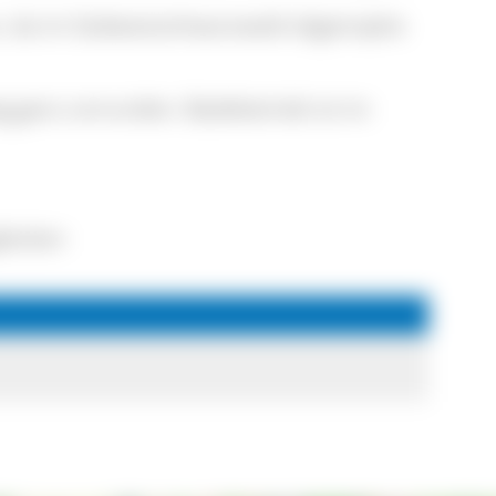
r, da im Südwestschwarzwald oligotrophe
 ganz umrunden. Badebetrieb ist im
decken