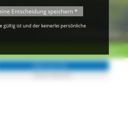
eine Entscheidung speichern *
gültig ist und der keinerlei persönliche
© Klaus Peter Kappest
Albsteig Schwarzwald
weiter >
Infos zum Ort
Kleines Wiesental