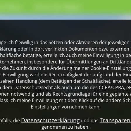
nd Natur
Schutz der Region
lige ich freiwillig in das Setzen oder Aktivieren der jeweili
klärung oder in dort verlinkten Dokumenten bzw. externen 
altfläche betätige, erteile ich auch meine Einwilligung in 
rnehmen, insbesondere für Übermittlungen an Drittländer
für die Zukunft durch die Änderung meiner Cookie-Einstellu
 Einwilligung wird die Rechtmäßigkeit der aufgrund der Einw
nzelnen Handlung (dem Betätigen der Schaltfläche), erteile 
ch dem Datenschutzrecht als auch um die des CCPA/CPRA, eP
onen notwendig und als Rechtsgrundlage für eine geplante 
dass ich meine Einwilligung mit dem Klick auf die andere Sch
Einstellungen vornehmen kann.
Datenschutzerklärung
Transpare
falls, die
und das
genommen zu haben.