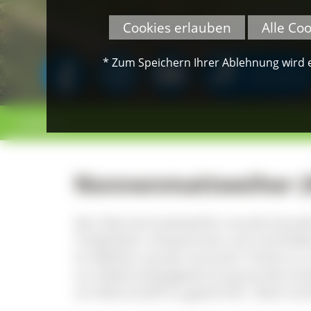
Cookies erlauben
Alle Co
* Zum Speichern Ihrer Ablehnung wird ei
SPENDEN
< zurück
Nonnenmattweiher (K
Der Nonnenmattweiher wurde künstli
Torfpolster schwammen auf und bilde
Im Weiher wurde versucht, Fische zu 
zur Elektrizitätsgewinnung wurde erw
um Brennstoff zu gewinnen. Nach ein