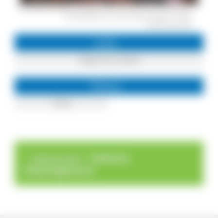
Der Badische Riesenregenwurm ist ein Endemit der natürlichen
Fichtenwälder des Hochschwarzwaldes. © NAZ
Südschwarzwald
Links
Regenwurmpfad
Thema
Tiere
>
>
Seltene Arten
Badischer
Riesenregenwurm