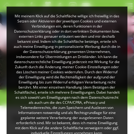
Mit meinem Klick auf die Schaltfläche willige ich freiwillig in das
Setzen oder Aktivieren der jeweiligen Cookies und externen
Verbindungen ein, deren Funktionen in der
Datenschutzerklärung oder in dort verlinkten Dokumenten bzw.
externen Links genauer erläutert werden und mir deshalb
bekannt sind. Indem ich die Schaltfläche betätige, erteile ich
auch meine Einwilligung in personalisierte Werbung durch die in
der Datenschutzerklärung genannten Unternehmen,
insbesondere für Übermittlungen an Drittländer. Ich kann die
datenschutzrechtliche Einwilligung jederzeit mit Wirkung für die
Zukunft durch die Änderung meiner Cookie-Einstellungen oder
© NAZ Südschwarzwald
das Löschen meiner Cookies widerrufen. Durch den Widerruf
Der Badische Riesenregenwurm ist ein Endemit der
der Einwilligung wird die Rechtmäßigkeit der aufgrund der
natürlichen Fichtenwälder des Hochschwarzwaldes.
Einwilligung bis zum Widerruf erfolgten Verarbeitung nicht
berührt. Mit einer einzelnen Handlung (dem Betätigen der
Schaltfläche), erteile ich mehrere Einwilligungen. Dabei handelt
>
>
es sich sowohl um Einwilligungen nach dem Datenschutzrecht
Seltene Arten
Badischer Riesenregenwurm
als auch um die des CCPA/CPRA, ePrivacy und
Telemedienrechts, die zum Speichern und Auslesen von
Informationen notwendig und als Rechtsgrundlage für eine
Badischer Riesenregenwurm
geplante weitere Verarbeitung der ausgelesenen Daten
erforderlich sind. Mir ist bekannt, dass ich meine Einwilligung
mit dem Klick auf die andere Schaltfläche verweigern oder ggf.
individuelle Einstellungen vornehmen kann.