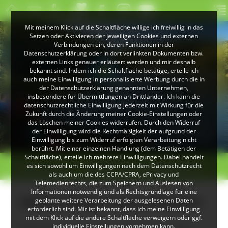
Mit meinem Klick auf die Schaltfläche willige ich freiwillig in das
Setzen oder Aktivieren der jeweiligen Cookies und externen
Verbindungen ein, deren Funktionen in der
Datenschutzerklärung oder in dort verlinkten Dokumenten bzw.
externen Links genauer erläutert werden und mir deshalb
bekannt sind. Indem ich die Schaltfläche betätige, erteile ich
auch meine Einwilligung in personalisierte Werbung durch die in
der Datenschutzerklärung genannten Unternehmen,
insbesondere für Übermittlungen an Drittländer. Ich kann die
datenschutzrechtliche Einwilligung jederzeit mit Wirkung für die
Zukunft durch die Änderung meiner Cookie-Einstellungen oder
das Löschen meiner Cookies widerrufen. Durch den Widerruf
© Klaus Peter Kappest
der Einwilligung wird die Rechtmäßigkeit der aufgrund der
Albsteig Schwarzwald
Einwilligung bis zum Widerruf erfolgten Verarbeitung nicht
berührt. Mit einer einzelnen Handlung (dem Betätigen der
Schaltfläche), erteile ich mehrere Einwilligungen. Dabei handelt
>
>
es sich sowohl um Einwilligungen nach dem Datenschutzrecht
Seltene Arten
Gelbfrüchtige Schwefelflechte
als auch um die des CCPA/CPRA, ePrivacy und
Telemedienrechts, die zum Speichern und Auslesen von
Informationen notwendig und als Rechtsgrundlage für eine
Gelbfrüchtige Schwefelflechte
geplante weitere Verarbeitung der ausgelesenen Daten
erforderlich sind. Mir ist bekannt, dass ich meine Einwilligung
mit dem Klick auf die andere Schaltfläche verweigern oder ggf.
individuelle Einstellungen vornehmen kann.