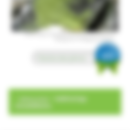
Gelbfrüchtige Schwefelflechte auf einem Blockstein aus
Silikatgestein © Wolfgang von Backel
2015
Flechte des Jahres
>
>
Seltene Arten
Gelbfrüchtige
Schwefelflechte