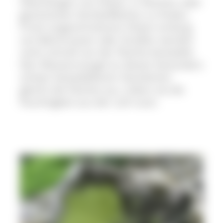
Überhängen von Felsen, in Nischen oder
geschützten Vertikalflächen zu finden.
Frisch angeschnittenen Felsen entlang
von Bahntrassen oder Straßen werden
recht schnell von der Flechte besiedelt.
Den Wassermangel an diesen besonders
schwer besiedelbaren Standorten
gleicht die Flechte aus, indem sie die
Feuchtigkeit aus der Luft nutzt.