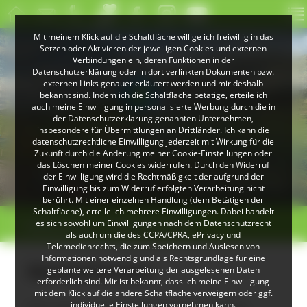
Mit meinem Klick auf die Schaltfläche willige ich freiwillig in das
Setzen oder Aktivieren der jeweiligen Cookies und externen
Verbindungen ein, deren Funktionen in der
Datenschutzerklärung oder in dort verlinkten Dokumenten bzw.
externen Links genauer erläutert werden und mir deshalb
bekannt sind. Indem ich die Schaltfläche betätige, erteile ich
auch meine Einwilligung in personalisierte Werbung durch die in
der Datenschutzerklärung genannten Unternehmen,
insbesondere für Übermittlungen an Drittländer. Ich kann die
datenschutzrechtliche Einwilligung jederzeit mit Wirkung für die
Zukunft durch die Änderung meiner Cookie-Einstellungen oder
das Löschen meiner Cookies widerrufen. Durch den Widerruf
© Klaus Peter Kappest
© Christoph Wasmer
der Einwilligung wird die Rechtmäßigkeit der aufgrund der
Landschaft bei Herrenschwand
Albsteig Schwarzwald
Einwilligung bis zum Widerruf erfolgten Verarbeitung nicht
berührt. Mit einer einzelnen Handlung (dem Betätigen der
Schaltfläche), erteile ich mehrere Einwilligungen. Dabei handelt
>
>
es sich sowohl um Einwilligungen nach dem Datenschutzrecht
Seltene Arten
Wanstschrecke
als auch um die des CCPA/CPRA, ePrivacy und
Telemedienrechts, die zum Speichern und Auslesen von
Informationen notwendig und als Rechtsgrundlage für eine
Wanstschrecke
geplante weitere Verarbeitung der ausgelesenen Daten
erforderlich sind. Mir ist bekannt, dass ich meine Einwilligung
mit dem Klick auf die andere Schaltfläche verweigern oder ggf.
individuelle Einstellungen vornehmen kann.