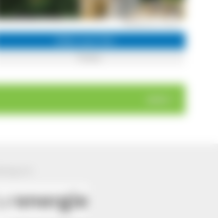
Weidbuche in Tunau
Infos zum Ort
Tunau
weiter >
ützung von