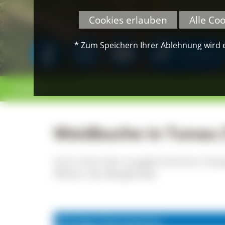
Cookies erlauben
Alle Co
* Zum Speichern Ihrer Ablehnung wird ei
SPENDEN
< zurück
Weidbuche in Tunau 
Auch ohne den ausgebrochenen Haupt
Wetter des Berglandes
Wichtige Informationen