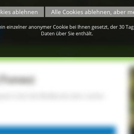
okies ablehnen
Alle Cookies ablehnen, aber m
n einzelner anonymer Cookie bei Ihnen gesetzt, der 30 Tage 
Daten über Sie enthält.
Tunau
(Tunau)
ast trotzt die Weidbuche dem rauhen