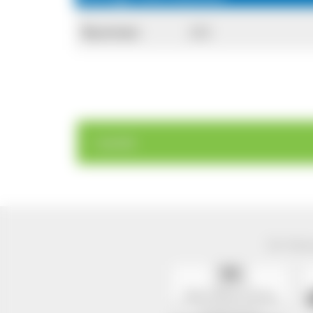
Nummer:
282
< zurück
Der Natur