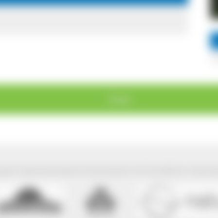
Tunau
park Südschwarzwald wird präsentiert mit freundlicher Unterst