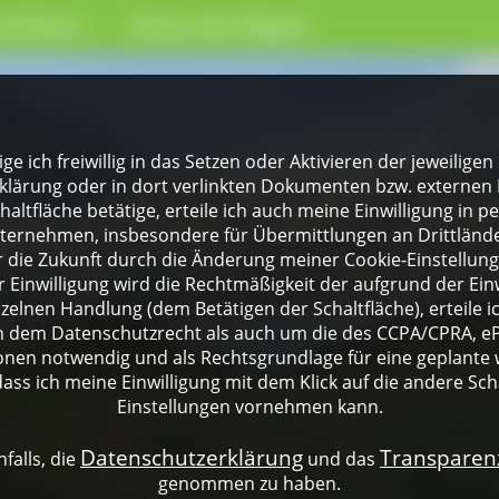
nd Natur
Schutz der Region
lige ich freiwillig in das Setzen oder Aktivieren der jeweili
klärung oder in dort verlinkten Dokumenten bzw. externen 
altfläche betätige, erteile ich auch meine Einwilligung in 
rnehmen, insbesondere für Übermittlungen an Drittländer
für die Zukunft durch die Änderung meiner Cookie-Einstellu
 Einwilligung wird die Rechtmäßigkeit der aufgrund der Einw
nzelnen Handlung (dem Betätigen der Schaltfläche), erteile 
ch dem Datenschutzrecht als auch um die des CCPA/CPRA, eP
onen notwendig und als Rechtsgrundlage für eine geplante 
dass ich meine Einwilligung mit dem Klick auf die andere Sch
Einstellungen vornehmen kann.
Datenschutzerklärung
Transpare
falls, die
und das
genommen zu haben.