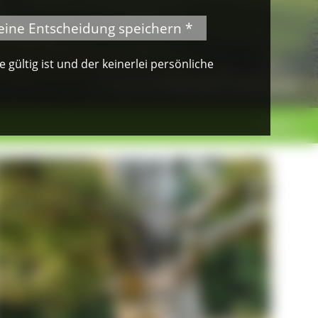
eine Entscheidung speichern *
gültig ist und der keinerlei persönliche
© Klaus Peter Kappest
Albsteig Schwarzwald
weiter >