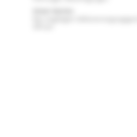
Unser Garten
Neu angelegter Selbstversorgungsgar
300 qm