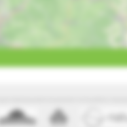
park Südschwarzwald wird präsentiert mit freundlicher Unterst