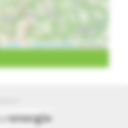
Leaflet
|
©
OpenStreetMap
contributors
ützung von