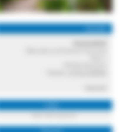
-
Kontakt
Hummelhof
Manuela und Günter Hummel
Holz 1
78136 Schonach
Telefon:
07722 920944
Internet
Links
mehr Informationen
Themen