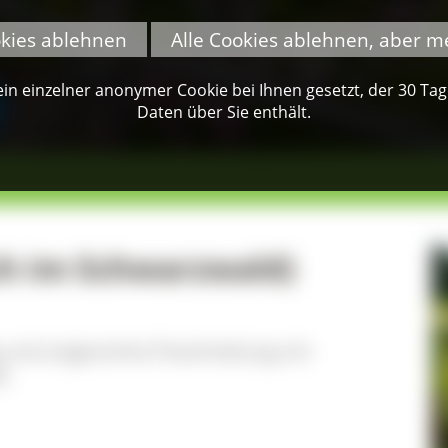
okies ablehnen
Alle Cookies ablehnen, aber m
n einzelner anonymer Cookie bei Ihnen gesetzt, der 30 Tage 
Daten über Sie enthält.
h im Schwarzwald)
und artgerechte Putenhaltung mit
M.