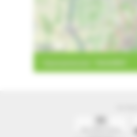
10 km
>
>
Bauerngartenroute
Hummelhof
Der Natur