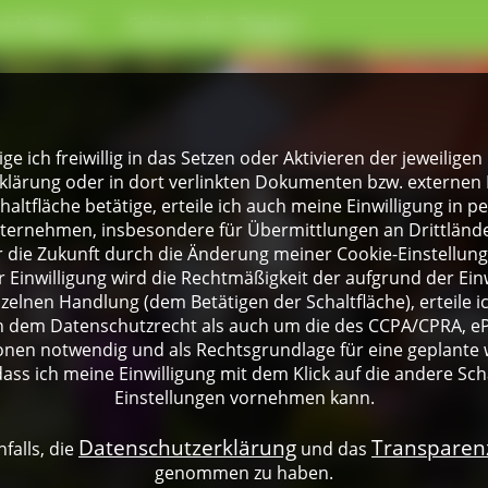
nd Natur
Schutz der Region
lige ich freiwillig in das Setzen oder Aktivieren der jeweili
klärung oder in dort verlinkten Dokumenten bzw. externen 
altfläche betätige, erteile ich auch meine Einwilligung in 
rnehmen, insbesondere für Übermittlungen an Drittländer
für die Zukunft durch die Änderung meiner Cookie-Einstellu
 Einwilligung wird die Rechtmäßigkeit der aufgrund der Einw
nzelnen Handlung (dem Betätigen der Schaltfläche), erteile 
ch dem Datenschutzrecht als auch um die des CCPA/CPRA, eP
onen notwendig und als Rechtsgrundlage für eine geplante 
dass ich meine Einwilligung mit dem Klick auf die andere Sch
Einstellungen vornehmen kann.
Datenschutzerklärung
Transpare
falls, die
und das
genommen zu haben.