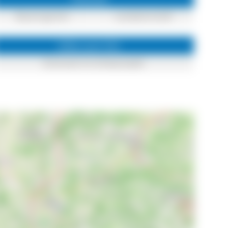
Bauerngarten
Landwirtschaft
Infos zum Ort
Schonach im Schwarzwald