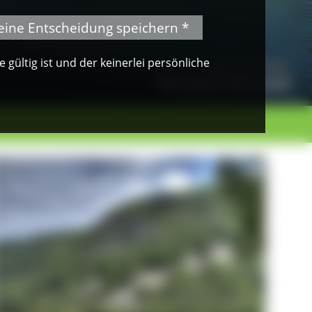
eine Entscheidung speichern *
gültig ist und der keinerlei persönliche
© Klaus Peter Kappest
Albsteig Schwarzwald