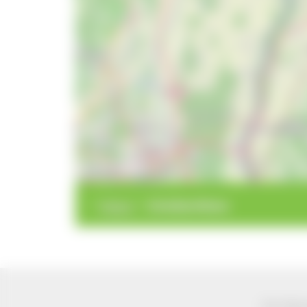
10 km
>
>
Felsen
Scheibenfelsen
Der Natur