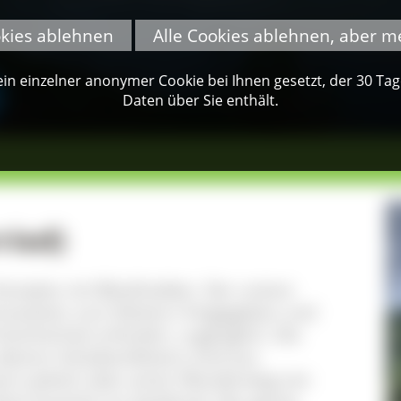
okies ablehnen
Alle Cookies ablehnen, aber m
n einzelner anonymer Cookie bei Ihnen gesetzt, der 30 Tage 
Daten über Sie enthält.
ried)
Komplex mit Blockhalden. Der untere
reszeiten zum Klettern freigegeben und
ttsicherheit erfordert, zugänglich. Die
beren Scheibenfelsens sind aus
ann jedoch über einen Wanderweg von