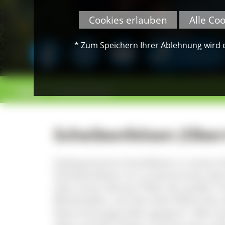
Cookies erlauben
Alle Co
* Zum Speichern Ihrer Ablehnung wird ei
SPENDEN
>
>
Felsen
Scheibenfelsen
Scheibenfelsen (Ober
Südexponierte Gneisfelsen in einem 
Scheibenfelsen ist zu bestimmten Jah
über einen kleinen Pfad, der große Tri
Blockhalden und die hohe Wand des o
Naturschutzgründen gesperrt. Man k