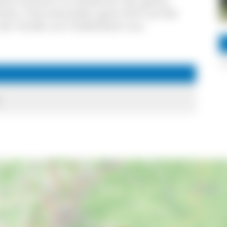
ne Aussicht ins Zastlertal. Der ganze
hten. Eine besonders gute Sicht auf die
der Straße zum Stollenbach aus.