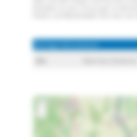
oben auf den Felsen und hat eine schö
Komplex ist vom Tal aus gut zu betrac
Felsen und Blockhalden hat man von 
Wichtige Informationen
Ort:
Oberried, Zastlertal
+
−