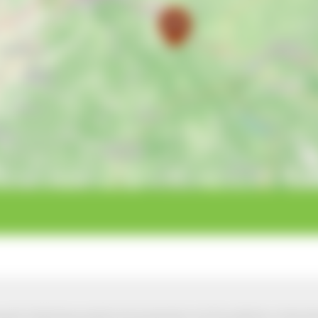
park Südschwarzwald wird präsentiert mit freundlicher Unterst