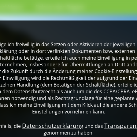
nd Natur
Schutz der Region
lige ich freiwillig in das Setzen oder Aktivieren der jeweili
klärung oder in dort verlinkten Dokumenten bzw. externen 
altfläche betätige, erteile ich auch meine Einwilligung in 
rnehmen, insbesondere für Übermittlungen an Drittländer
für die Zukunft durch die Änderung meiner Cookie-Einstellu
 Einwilligung wird die Rechtmäßigkeit der aufgrund der Einw
nzelnen Handlung (dem Betätigen der Schaltfläche), erteile 
ch dem Datenschutzrecht als auch um die des CCPA/CPRA, eP
onen notwendig und als Rechtsgrundlage für eine geplante 
dass ich meine Einwilligung mit dem Klick auf die andere Sch
Einstellungen vornehmen kann.
Datenschutzerklärung
Transpare
falls, die
und das
genommen zu haben.