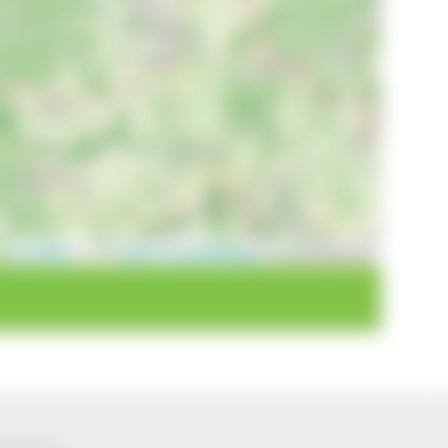
Leaflet
|
©
OpenStreetMap
contributors
ützung von