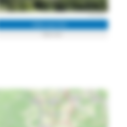
© M. Lüth
Infos zum Ort
Oberried