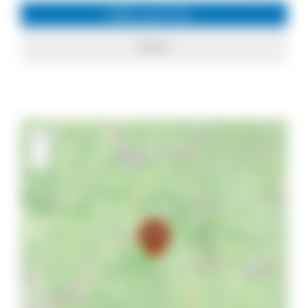
Infos zum Ort
Elzach
+
−