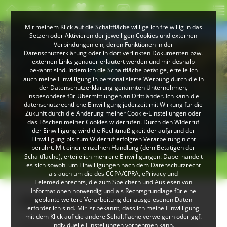
Mit meinem Klick auf die Schaltfläche willige ich freiwillig in das
Setzen oder Aktivieren der jeweiligen Cookies und externen
Verbindungen ein, deren Funktionen in der
Datenschutzerklärung oder in dort verlinkten Dokumenten bzw.
externen Links genauer erläutert werden und mir deshalb
bekannt sind. Indem ich die Schaltfläche betätige, erteile ich
auch meine Einwilligung in personalisierte Werbung durch die in
der Datenschutzerklärung genannten Unternehmen,
insbesondere für Übermittlungen an Drittländer. Ich kann die
datenschutzrechtliche Einwilligung jederzeit mit Wirkung für die
Zukunft durch die Änderung meiner Cookie-Einstellungen oder
das Löschen meiner Cookies widerrufen. Durch den Widerruf
© Klaus Peter Kappest
der Einwilligung wird die Rechtmäßigkeit der aufgrund der
Albsteig Schwarzwald
Einwilligung bis zum Widerruf erfolgten Verarbeitung nicht
berührt. Mit einer einzelnen Handlung (dem Betätigen der
Schaltfläche), erteile ich mehrere Einwilligungen. Dabei handelt
>
>
es sich sowohl um Einwilligungen nach dem Datenschutzrecht
Felsen
Siebenfelsen
als auch um die des CCPA/CPRA, ePrivacy und
Telemedienrechts, die zum Speichern und Auslesen von
Informationen notwendig und als Rechtsgrundlage für eine
Siebenfelsen (Elzach)
geplante weitere Verarbeitung der ausgelesenen Daten
erforderlich sind. Mir ist bekannt, dass ich meine Einwilligung
mit dem Klick auf die andere Schaltfläche verweigern oder ggf.
individuelle Einstellungen vornehmen kann.