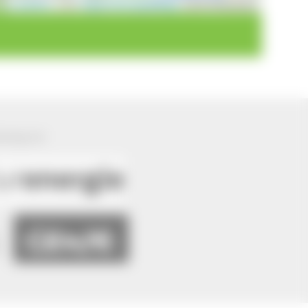
Leaflet
|
©
OpenStreetMap
contributors
ützung von