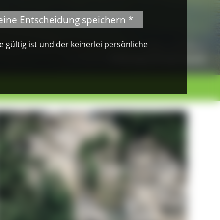
eine Entscheidung speichern *
gültig ist und der keinerlei persönliche
© Klaus Peter Kappest
Albsteig Schwarzwald