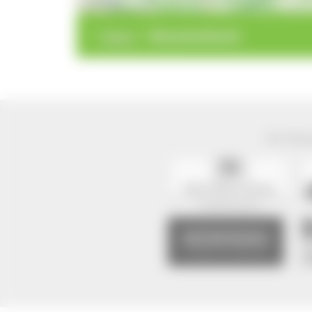
>
>
Felsen
Wutachschlucht
Der Natur