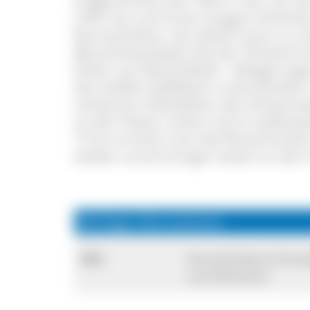
Erdgeschichte also. Wenn man von de
trifft man auf immer jüngere Schich
Buntsandstein, der jedoch kaum zu er
Besucherparkplatz bei der Schattenm
Felsen aus Muschelkalk - Ablagerunge
fast weißen Kalkfelsen unterscheiden 
schwarzen Silikatfelsen des Schwarzw
an den Felsen vorbei und ist stellenw
15 km erreicht man die Wutachmühl
wieder zurück bringen lassen an den
Wichtige Informationen
Ort:
Verschiedene Einsti
und Wutachs