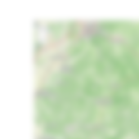
+
−
10 km