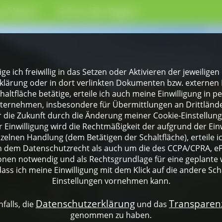
nd Natur
Schutz der Region
lige ich freiwillig in das Setzen oder Aktivieren der jeweili
klärung oder in dort verlinkten Dokumenten bzw. externen 
altfläche betätige, erteile ich auch meine Einwilligung in 
rnehmen, insbesondere für Übermittlungen an Drittländer
für die Zukunft durch die Änderung meiner Cookie-Einstellu
 Einwilligung wird die Rechtmäßigkeit der aufgrund der Einw
nzelnen Handlung (dem Betätigen der Schaltfläche), erteile 
ch dem Datenschutzrecht als auch um die des CCPA/CPRA, eP
onen notwendig und als Rechtsgrundlage für eine geplante 
dass ich meine Einwilligung mit dem Klick auf die andere Sch
Einstellungen vornehmen kann.
Datenschutzerklärung
Transpare
falls, die
und das
genommen zu haben.