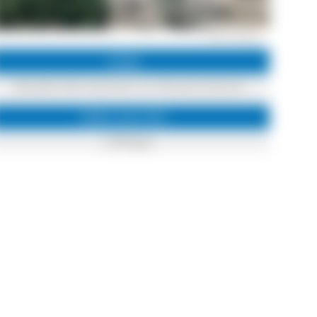
© RP Freiburg
Links
Aktuelle Informationen zur Wutachschlucht
Infos zum Ort
Löffingen