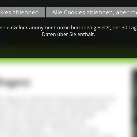
okies ablehnen
Alle Cookies ablehnen, aber m
n einzelner anonymer Cookie bei Ihnen gesetzt, der 30 Tage 
Daten über Sie enthält.
ingen)
t liegt am östlichen Schwarzwaldrand auf
chen Schichten durch die Anhebung des
 sind, und die Schlucht alle diese
bei einer Wanderung durch die
inander erleben - ein Fenster in die