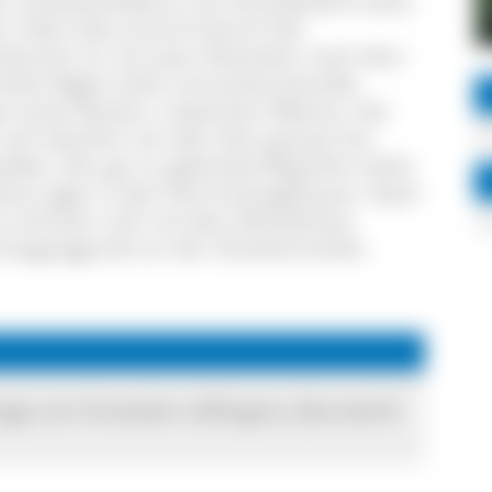
r Lotenbachklamm aus flussabwärts läuft,
ten. Nach dem Granit kommt der
kennen ist. Ein paar Kilometer nach dem
ühle folgen hohe und eindrucksvolle
n eines flachen, tropischen Meeres. Die
sich deutlich von den eher grauen bis
aldes. Der gut zu gehende Weg führt dicht
eise sogar in den Fels hineingehauen. Nach
e und kann sich mit dem Wanderbus
 Ausgangpunkt an der Schattenmühle.
ege von Ortsteilen Löffingens, Bonndorfs