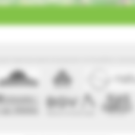
park Südschwarzwald wird präsentiert mit freundlicher Unterst