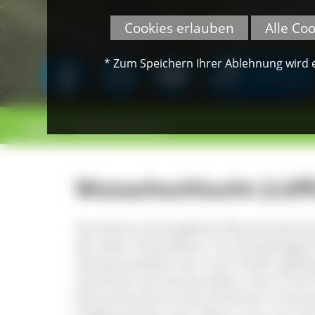
Cookies erlauben
Alle Co
* Zum Speichern Ihrer Ablehnung wird ei
SPENDEN
>
>
Felsen
Wutachschlucht
Wutachschlucht (Löff
Das Naturschutzgebiet Wutachschluch
der Baar-Hochebene. Da die geologis
Schwarzwaldes hier nach Osten gekippt
Schichten durchschneidet, kann man 
Wutachschlucht alle Schichten hintere