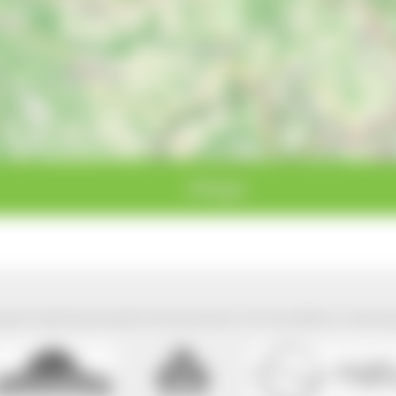
Hüfingen
park Südschwarzwald wird präsentiert mit freundlicher Unterst