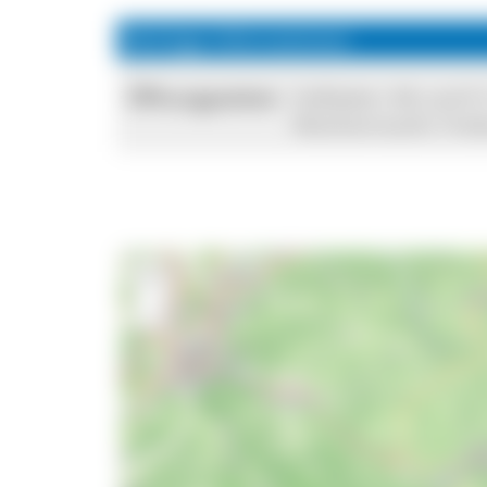
Wichtige Informationen
Öffnungszeiten:
Hofladen: Mi und Fr
Wochenmarkt: Freib
+
−