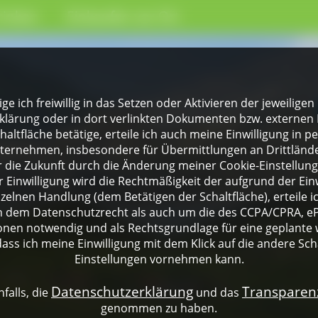
rinken
Einkaufen vor Ort
lige ich freiwillig in das Setzen oder Aktivieren der jeweili
klärung oder in dort verlinkten Dokumenten bzw. externen 
altfläche betätige, erteile ich auch meine Einwilligung in 
rnehmen, insbesondere für Übermittlungen an Drittländer
für die Zukunft durch die Änderung meiner Cookie-Einstellu
 Einwilligung wird die Rechtmäßigkeit der aufgrund der Einw
nzelnen Handlung (dem Betätigen der Schaltfläche), erteile 
ch dem Datenschutzrecht als auch um die des CCPA/CPRA, eP
onen notwendig und als Rechtsgrundlage für eine geplante 
dass ich meine Einwilligung mit dem Klick auf die andere Sch
Einstellungen vornehmen kann.
Datenschutzerklärung
Transpare
falls, die
und das
genommen zu haben.