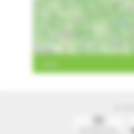
10 km
< zurück
Der Natur