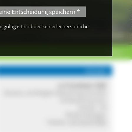
eine Entscheidung speichern *
gültig ist und der keinerlei persönliche
© Klaus Peter Kappest
Albsteig Schwarzwald
weiter >
Kontakt
Le Frombaar GbR
Nicolas und Brigitte Batsching-Lemesle
& Roland Kramer
Dorfstr. 34
78183 Hüfingen
Telefon:
07718 977205