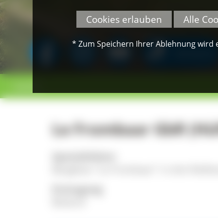
Cookies erlauben
Alle Co
* Zum Speichern Ihrer Ablehnung wird ei
SPENDEN
< zurück
Le Frombaar GbR (Hü
Spezialitäten
Bergkäse "Le Frombaar" in drei Reife
Erzeugung
Bioland