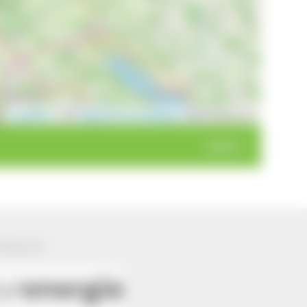
Leaflet
|
©
OpenStreetMap
contributors
weiter >
ützung von