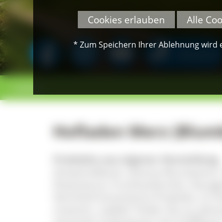
Cookies erlauben
Alle Co
* Zum Speichern Ihrer Ablehnung wird ei
SPENDEN
< zurück
Hofladen Merz (Blum
Produkte aus eigener Herstellung
Schweinefleisch, diverse Wurstwaren
Dosenwurst, Fruchtaufstriche, Hausg
Gerichte/Convenience Produkte, im H
unserem „Lädele“ finden Sie zur Jahr
saisonale Leckerbissen wie Grillfleisc