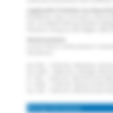
zugekaufte Produkte aus bäuerlic
Rindfleisch, Käse und Quark, Obst &
Eier aus Bodenhaltung, Nudeln (Geflü
Dreams), Honig aus der Region, Mehl (
Wochenmärkte
Unsere Fleisch- & Wurstwaren verkauf
Standorten:
Do 9:30 – 12:00 Uhr: Wahlwies, Verka
Do 14:00 – 18:00 Uhr: Hüfingen Woc
Fr 7:00 – 12:00 Uhr: Wochenmarkt B
Fr 14:00 – 17:00 Uhr: Bauernmarkt V
Sa: 7:00 - 13:00 Uhr: Wochenmarkt Ro
Wichtige Informationen