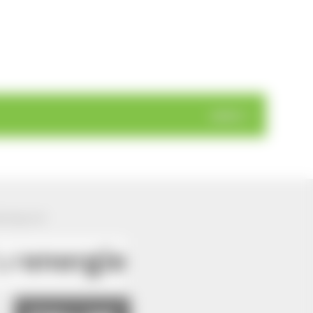
weiter >
ützung von