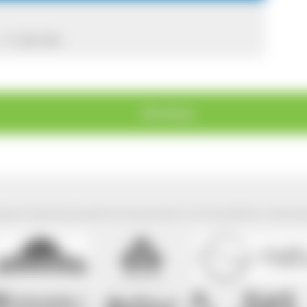
 11:30 Uhr
Blumberg
park Südschwarzwald wird präsentiert mit freundlicher Unterst