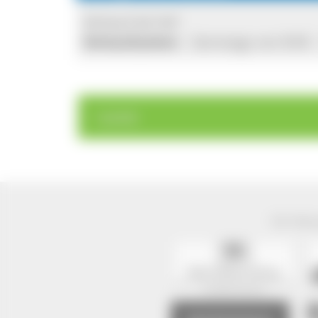
Verkauf ab Hof
Verkaufszeiten:
Samstags von 8:00 -
< zurück
Der Natur