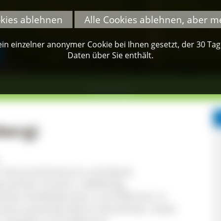
okies ablehnen
Alle Cookies ablehnen, aber m
n einzelner anonymer Cookie bei Ihnen gesetzt, der 30 Tage 
Daten über Sie enthält.
Blumberg
berg)
, Hausmacherwurst und Speck,
emachter Kuchen, Halbfertig-
erbst Zwiebelkuchen und Süßmost; in
eszeit passende kleine Geschenke, sowie
h, Spargel und Erdbeeren.