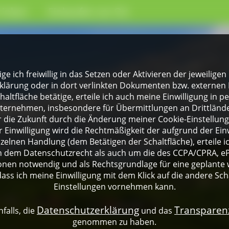
rinken
Einkaufen vor Ort
lige ich freiwillig in das Setzen oder Aktivieren der jeweili
klärung oder in dort verlinkten Dokumenten bzw. externen 
altfläche betätige, erteile ich auch meine Einwilligung in 
rnehmen, insbesondere für Übermittlungen an Drittländer
für die Zukunft durch die Änderung meiner Cookie-Einstellu
 Einwilligung wird die Rechtmäßigkeit der aufgrund der Einw
nzelnen Handlung (dem Betätigen der Schaltfläche), erteile 
ch dem Datenschutzrecht als auch um die des CCPA/CPRA, eP
onen notwendig und als Rechtsgrundlage für eine geplante 
dass ich meine Einwilligung mit dem Klick auf die andere Sch
Einstellungen vornehmen kann.
Datenschutzerklärung
Transpare
falls, die
und das
genommen zu haben.