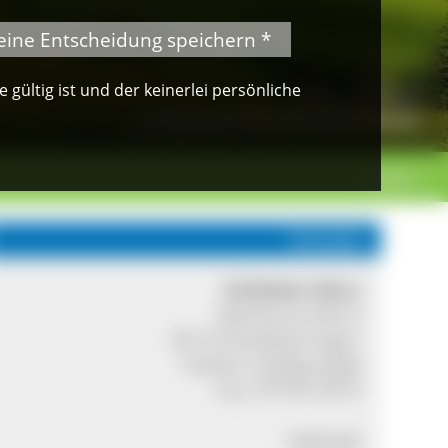
eine Entscheidung speichern *
gültig ist und der keinerlei persönliche
© Christoph Wasmer
Landschaft bei Herrenschwand
weiter >
Kontakt
Hofladen Merz
Mühlenstraße 8
78176 Riedböhringen
Telefon:
07702 3164
Fax: 07702 3914
Internet