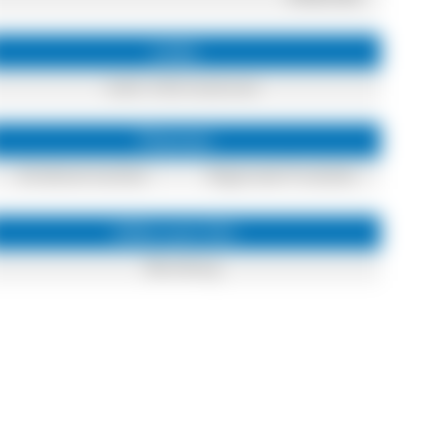
Links
mehr Informationen
Themen
Direktvermarkter
Regionale Produkte
Infos zum Ort
Blumberg