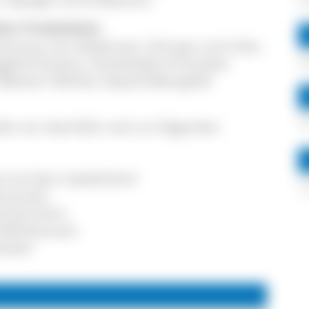
her Produktion
 Gemüse vom Bodensee, Schnaps und Likör,
gelhof Kaiser), Schokolade (Chocolate
Blattert Mühle), Rapsöl (Baargold)
en wir ebenfalls noch an folgenden
uf auf dem Seeblickhof
henmarkt
ad Dürrheim
S-Mühlhausen
ttweil