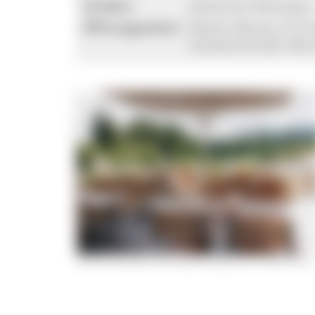
Inhaber:
Johannes Pokrzywa
Öffnungszeiten:
Markt: Mo-So, 9-19 
Gastwirtschaft: Mo-
Die Terrasse lädt zum Genießen draußen ein. © Dimitri Dell