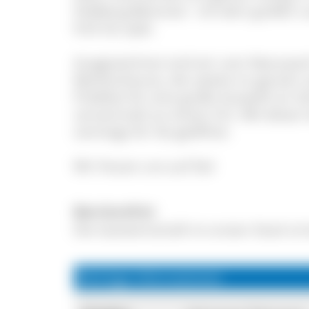
Feldberg-Bärental - mit dem großen 
früh bis spät.
Ausgezeichnet sind wir vom Naturpar
Marktscheune, die zweite im ganzen s
Prädikat für eine große Auswahl an S
versammelt an einem Ort. Mit diese
sonntags für Sie geöffnet.
Wir freuen uns auf Sie!
Barrierefrei
Die Gastwirtschaft im ersten Stock is
Wichtige Informationen