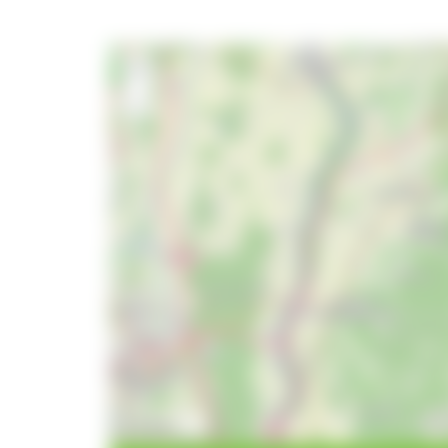
+
−
10 km