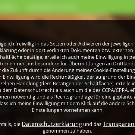
rinken
Einkaufen vor Ort
lige ich freiwillig in das Setzen oder Aktivieren der jeweili
klärung oder in dort verlinkten Dokumenten bzw. externen 
altfläche betätige, erteile ich auch meine Einwilligung in 
rnehmen, insbesondere für Übermittlungen an Drittländer
für die Zukunft durch die Änderung meiner Cookie-Einstellu
 Einwilligung wird die Rechtmäßigkeit der aufgrund der Einw
nzelnen Handlung (dem Betätigen der Schaltfläche), erteile 
ch dem Datenschutzrecht als auch um die des CCPA/CPRA, eP
onen notwendig und als Rechtsgrundlage für eine geplante 
dass ich meine Einwilligung mit dem Klick auf die andere Sch
Einstellungen vornehmen kann.
Datenschutzerklärung
Transpare
falls, die
und das
genommen zu haben.