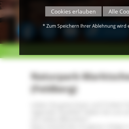
Cookies erlauben
Alle Co
* Zum Speichern Ihrer Ablehnung wird ei
SPENDEN
< zurück
Naturpark-Marktsch
(Feldberg)
Lieben Sie gutes Essen und Trinken? S
regionaler Qualität? Haben Sie Lust 
mit netten Menschen?
Dann sind Sie bei uns genau richtig: