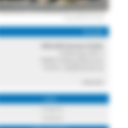
Naturpark-Marktscheune und Naturpark-Wirt in Feldberg-Bärental
© WÄLDER:Genuss GmbH
Kontakt
WÄLDER:Genuss GmbH
Feldbergstraße 5
79868 Feldberg-Bärental
Telefon:
07655 93 33 10
Internet
Links
Instagram
Facebook