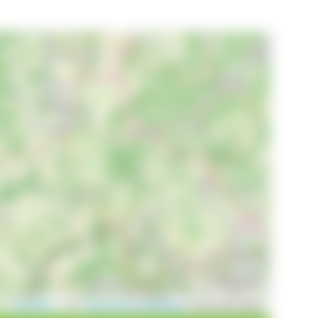
Leaflet
|
©
OpenStreetMap
contributors