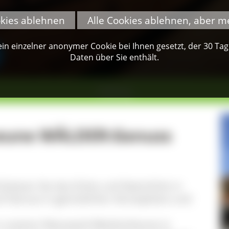
okies ablehnen
Alle Cookies ablehnen, aber m
n einzelner anonymer Cookie bei Ihnen gesetzt, der 30 Tage 
Daten über Sie enthält.
Feldberg
eune WÄLDER:Genuss
chätzen Sie das Echte und Natürliche in
auf Genuss in gemütlicher Atmosphäre und
 in unserer Naturpark-Marktscheune in