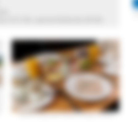
Uhr
So, 9-21 Uhr, warme Küche bis 20 Uhr
Leckeres und gesundes Frühstück © Philipp von Ditfurth