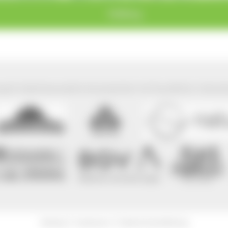
Feldberg
park Südschwarzwald wird präsentiert mit freundlicher Unterst
|
|
Sitemap
Impressum
Datenschutzerklärung