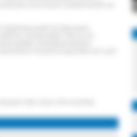
Landmarkt und unserer Gastwirtschaft von
k Südschwarzwald als Naturpark-
üdlichen Schwarzwald. Dies ist ein
chwarzwälder Qualitätsprodukten,
r besonderen Auszeichnung haben wir auch
t bequem über einen Lift erreichbar.