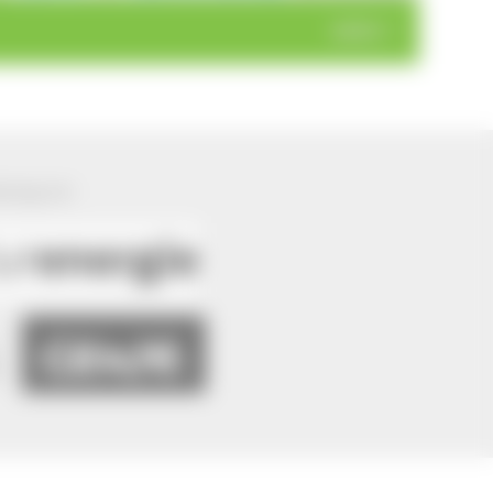
weiter >
ützung von