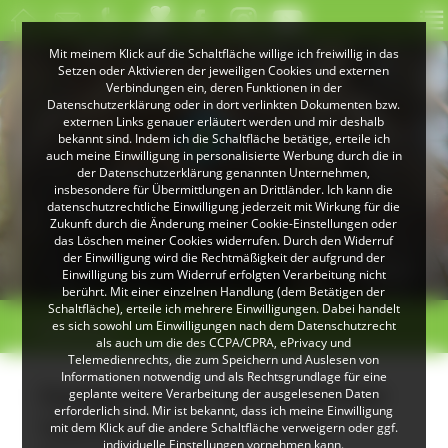
Mit meinem Klick auf die Schaltfläche willige ich freiwillig in das
Setzen oder Aktivieren der jeweiligen Cookies und externen
Verbindungen ein, deren Funktionen in der
Datenschutzerklärung oder in dort verlinkten Dokumenten bzw.
externen Links genauer erläutert werden und mir deshalb
bekannt sind. Indem ich die Schaltfläche betätige, erteile ich
auch meine Einwilligung in personalisierte Werbung durch die in
der Datenschutzerklärung genannten Unternehmen,
insbesondere für Übermittlungen an Drittländer. Ich kann die
datenschutzrechtliche Einwilligung jederzeit mit Wirkung für die
Zukunft durch die Änderung meiner Cookie-Einstellungen oder
das Löschen meiner Cookies widerrufen. Durch den Widerruf
© VDN-Fotoportal/Lonche
der Einwilligung wird die Rechtmäßigkeit der aufgrund der
Wildkatze
Einwilligung bis zum Widerruf erfolgten Verarbeitung nicht
berührt. Mit einer einzelnen Handlung (dem Betätigen der
Schaltfläche), erteile ich mehrere Einwilligungen. Dabei handelt
>
>
es sich sowohl um Einwilligungen nach dem Datenschutzrecht
Übersicht
als auch um die des CCPA/CPRA, ePrivacy und
Telemedienrechts, die zum Speichern und Auslesen von
Informationen notwendig und als Rechtsgrundlage für eine
Fachgespräch "Barrierefreier
geplante weitere Verarbeitung der ausgelesenen Daten
erforderlich sind. Mir ist bekannt, dass ich meine Einwilligung
Tourismus im Landkreis
mit dem Klick auf die andere Schaltfläche verweigern oder ggf.
individuelle Einstellungen vornehmen kann.