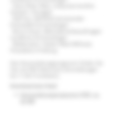
- Hans-Peter Matt, mahp-barrierefrei
Haslach / Kinzigtal
- Ralf Gut, DEHOGA Vorsitzender
Kreisstelle Emmendingen
- Bruno Stratz, Behindertenbeauftragter
Landkreis Emmendingen
- Moderation: Hubert Matt-Willmatt,
Pressebüro Freiburg
Das Veranstaltungsprogramm finden Sie
hier als PDF-Dokument (Anmeldungen
bis 11.09.15 erbeten).
Download einer Datei
Veranstaltungsprogramm (PDF, ca.
62 KB)