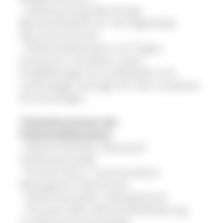
- Impulsvortrag: Was bringt
Barrierefreiheit? Dr. Kai Pagenkopf,
NeumannConsult
- Podiumsdiskussion mit Fragen,
Austausch und Ideen sowie
Empfehlungen für praktikable und
nachhaltige Lösungen für den Landkreis
Emmendingen
TeilnehmerInnen der
Podiumsdiskussion:
- Roland Schöttle, Naturpark
Südschwarzwald
- Annette Senn, Tourismusbüro
Naturgarten Kaiserstuhl
- Ulrike Schneider, Zweitälerland
- Thorsten Kille, Wirtschaftsförderung
Landkreis Emmendingen