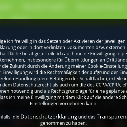
park
Aktuelle Projekte
Naturpark-Partner
e
Presse
lige ich freiwillig in das Setzen oder Aktivieren der jeweili
klärung oder in dort verlinkten Dokumenten bzw. externen 
altfläche betätige, erteile ich auch meine Einwilligung in 
rnehmen, insbesondere für Übermittlungen an Drittländer
für die Zukunft durch die Änderung meiner Cookie-Einstellu
 Einwilligung wird die Rechtmäßigkeit der aufgrund der Einw
nzelnen Handlung (dem Betätigen der Schaltfläche), erteile 
ch dem Datenschutzrecht als auch um die des CCPA/CPRA, eP
onen notwendig und als Rechtsgrundlage für eine geplante 
dass ich meine Einwilligung mit dem Klick auf die andere Sch
Einstellungen vornehmen kann.
Datenschutzerklärung
Transpare
falls, die
und das
genommen zu haben.