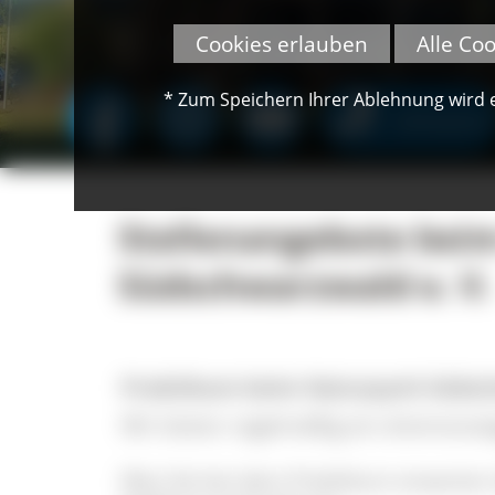
Cookies erlauben
Alle Co
* Zum Speichern Ihrer Ablehnung wird ei
SPENDEN
Stellenangebote bei
Südschwarzwald e. V.
Praktikum beim Naturpark Südsch
Wir bieten regelmäßig ein dreimonati
Was Sie bei dem Praktikum erwarten d