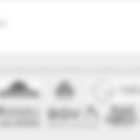
kum
park Südschwarzwald wird präsentiert mit freundlicher Unterst