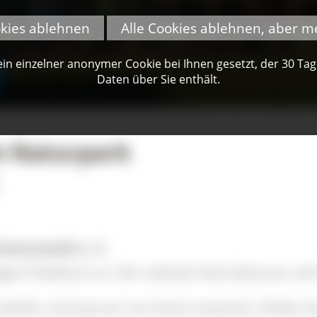
okies ablehnen
Alle Cookies ablehnen, aber m
n einzelner anonymer Cookie bei Ihnen gesetzt, der 30 Tage 
Daten über Sie enthält.
m Naturpark
warzwald e. V.
ges Praktikum an. Der nächste freie Zeitraum: ab
ürfen und was wir von Ihnen erwarten, finden Sie