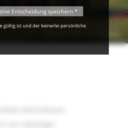
eine Entscheidung speichern *
gültig ist und der keinerlei persönliche
© NAZ Südschwarzwald
Haus der Natur am Feldberg
 Oktober 2026 (3 Monate).
 in der vollständigen