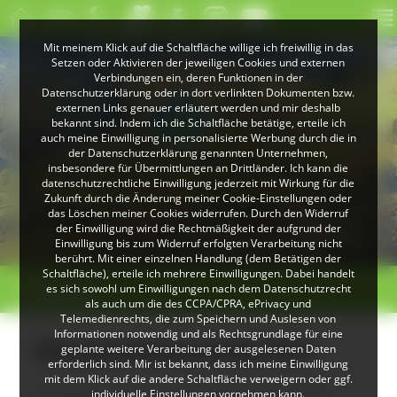
Mit meinem Klick auf die Schaltfläche willige ich freiwillig in das
Setzen oder Aktivieren der jeweiligen Cookies und externen
Verbindungen ein, deren Funktionen in der
Datenschutzerklärung oder in dort verlinkten Dokumenten bzw.
externen Links genauer erläutert werden und mir deshalb
bekannt sind. Indem ich die Schaltfläche betätige, erteile ich
auch meine Einwilligung in personalisierte Werbung durch die in
der Datenschutzerklärung genannten Unternehmen,
insbesondere für Übermittlungen an Drittländer. Ich kann die
datenschutzrechtliche Einwilligung jederzeit mit Wirkung für die
Zukunft durch die Änderung meiner Cookie-Einstellungen oder
das Löschen meiner Cookies widerrufen. Durch den Widerruf
© VDN-Fotoportal/Petra Küster
© Jürgen Gocke
der Einwilligung wird die Rechtmäßigkeit der aufgrund der
Schwarzwaldlandschaft
Waldkauz
Einwilligung bis zum Widerruf erfolgten Verarbeitung nicht
berührt. Mit einer einzelnen Handlung (dem Betätigen der
Schaltfläche), erteile ich mehrere Einwilligungen. Dabei handelt
>
>
es sich sowohl um Einwilligungen nach dem Datenschutzrecht
Übersicht
als auch um die des CCPA/CPRA, ePrivacy und
Telemedienrechts, die zum Speichern und Auslesen von
Informationen notwendig und als Rechtsgrundlage für eine
Wiesenmeisterschaft 2015
geplante weitere Verarbeitung der ausgelesenen Daten
erforderlich sind. Mir ist bekannt, dass ich meine Einwilligung
mit dem Klick auf die andere Schaltfläche verweigern oder ggf.
individuelle Einstellungen vornehmen kann.