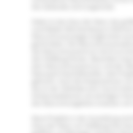
des Gebäudes wird angestrebt.
Dabei ist das Haus der Natur das grö
Land Baden-Württemberg im Rahmen
Naturschutzstrategie eingerichtet wu
geschrieben: Die Naturschutzverwalt
das Naturschutzzentrum durch je ein
den Feldberg-Förster. Besonders eng
dem Naturschutzzentrum und der ebe
Naturpark-Geschäftsstelle; viele Pr
gebracht. Auch die Kooperationen m
die an der Infotheke eine Tourist-Inf
Schwarzwaldverein als wichtigem Part
des Naturschutzgebiets erweisen sich 
Neue Projekte in der Ausstellung sind
Haus der Natur am Feldberg! Das Haus
geöffnet, an Montagen zwischen Nove