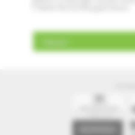
in Baden-Württemberg geschlossen.
>
>
Übersicht
Der Natur