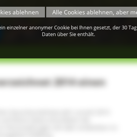
okies ablehnen
Alle Cookies ablehnen, aber m
n einzelner anonymer Cookie bei Ihnen gesetzt, der 30 Tage 
Daten über Sie enthält.
erzeichnet 2014 einen
sher besucherstärkstes Jahr zurück! 2014
 und kleine Gäste erkundeten die
n Veranstaltungen teil oder entdeckten im
tzgebiet Feldberg.