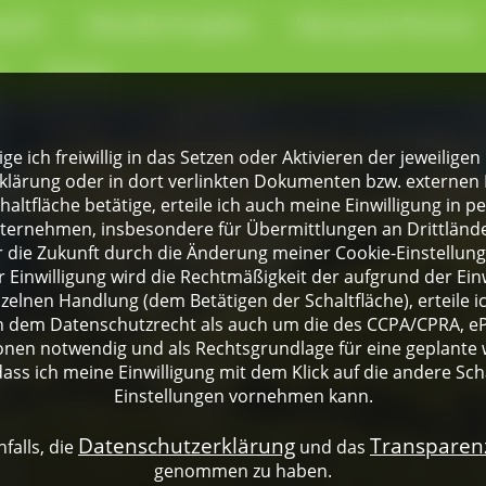
park
Aktuelle Projekte
Naturpark-Partner
e
Presse
lige ich freiwillig in das Setzen oder Aktivieren der jeweili
klärung oder in dort verlinkten Dokumenten bzw. externen 
altfläche betätige, erteile ich auch meine Einwilligung in 
rnehmen, insbesondere für Übermittlungen an Drittländer
für die Zukunft durch die Änderung meiner Cookie-Einstellu
 Einwilligung wird die Rechtmäßigkeit der aufgrund der Einw
nzelnen Handlung (dem Betätigen der Schaltfläche), erteile 
ch dem Datenschutzrecht als auch um die des CCPA/CPRA, eP
onen notwendig und als Rechtsgrundlage für eine geplante 
dass ich meine Einwilligung mit dem Klick auf die andere Sch
Einstellungen vornehmen kann.
Datenschutzerklärung
Transpare
falls, die
und das
genommen zu haben.