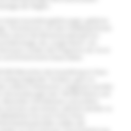
eologie der Region.
m bietet Ausstellungsführungen, geführte
r, Pirschtouren mit dem Feldberg-Förster
huhen durch die Winterwunderwelt am
erlebnistage, die „Lange Nacht“, ein
Seminare runden das Programm ab. So ist
e und Einheimische etwas dabei.
50.000 Menschen die Ausstellung im Haus
e stetig steigender Tendenz, ganz im
ler anderer Infozentren. Insgesamt wurden
 Veranstaltungen fast 190.000 kleine und
t. Besonders Schulklassen und andere
 sommers wie winters. Jährlich werden so
Beliebtheit hat auch ihren Preis:
lechtwetterperioden stoßen die
ieder an ihre Grenzen. Eine Erweiterung