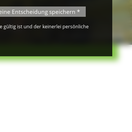
eine Entscheidung speichern *
gültig ist und der keinerlei persönliche
© VDN-Fotoportal/Petra Küster
Waldkauz