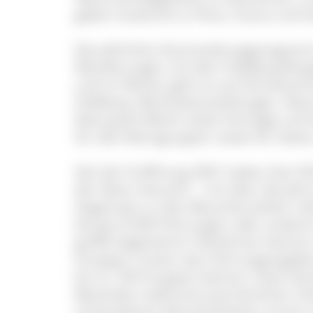
geben Auskunft zu Flora, Fauna und G
Das jährliche Veranstaltungsprogram
Wanderungen mit dem Feldberg-Range
und im Winter geht es auf Schneesc
Feldberg. Wechselausstellungen, Natur
Naturpark-Markt sowie Vorträge und 
für alle Altersgruppen sowie für Gäst
Seit der Eröffnung 2001 haben fast 5
der Natur besucht – mit über die Jahr
Gegensatz zu den Besucherzahlen vie
bei gut 8.500 Führungen oder anderen
große begeisterte Teilnehmer betreu
Gruppen nutzen das Führungsangebot
bis zu 740 Gruppen betreut. Doch die 
Besonders während sommerlicher Sch
vorhandenen Räumlichkeiten immer w