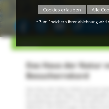
Cookies erlauben
Alle Co
* Zum Speichern Ihrer Ablehnung wird ei
SPENDEN
>
>
Übersicht
Das Haus der Natur v
Besucherrekord
Das Haus der Natur blickt auf sein bi
für das Haus der Natur. 63.474 große
Ausstellung, weitere 14.160 nahmen a
Rahmen von Führungen das Naturschu