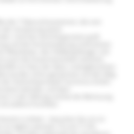
ßte der 7 Naturschutzzentren, die vom
 der Umsetzung seiner
rden. Und hier wird Kooperation groß
ung und die Forstverwaltung unterstützen
en Mitarbeiter, den Feldberg-Ranger und
 ist auch die Zusammenarbeit zwischen
nfalls im Haus der Natur untergebrachten
ojekte wurden schon gemeinsam auf den Weg
it der Hochschwarzwald Tourismus GmbH,
ormation betreibt, und dem
ner in der Stiftung und bei der Betreuung
als äußerst fruchtbar.
 bereits in Arbeit – besuchen Sie uns im
 ist täglich zwischen 10 und 17 Uhr
mber und Mai außerhalb der Schulferien