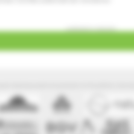
veröffentlicht: Fr, 06.02.2015
park Südschwarzwald wird präsentiert mit freundlicher Unterst