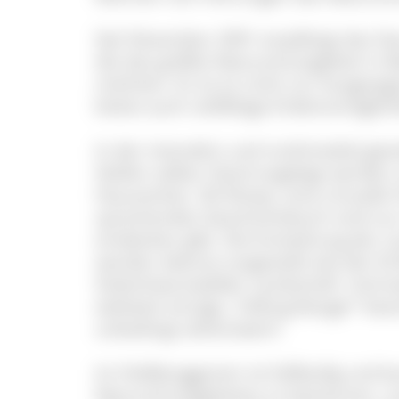
Seit Dezember 2001 empfängt das Hau
die das größte Naturschutzgebiet i
möchten. Es ist es nicht nur Ausgangs
bietet auch vielfältige Erlebnismöglic
In der interaktiv und multimedial ges
Stellen selber Hand angelegt werden 
Hausverbot. 3D-Shows, eine virtuelle 
sprechendes Geschichtsbuch sind nur e
entdecken gibt. Die Entstehung der La
werden ebenso vorgestellt wie der Ei
Südschwarzwälder Landschaft. Und we
weltweit einzige „Talking Ranger“ bea
unbedingt sehenswert!
Im Feldberggarten ist fußläufig und b
Naturschutzgebietes zu bestaunen, u