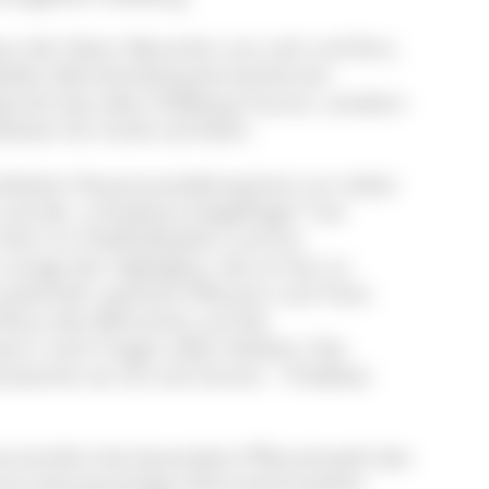
s der Natur Besucher aus nah und fern,
n Baden-Württemberg kennenlernen
punkt fast aller Feldberg-Touren, sondern
hkeiten für Groß und Klein.
talteten Dauerausstellung kann an vielen
und der „erhobene Zeigefinger“ hat
Fahrt im Heißluftballon und ein
inige der Highlights, die es hier zu
ndschaft, typische Pflanzen und Tiere
nfluss des Menschen auf die
nn noch Fragen offen bleiben: Der
ntwortet sie mit viel Humor – Prädikat:
arrierefrei die besondere Pflanzenwelt des
nd mehrsprachige Informationsstelen