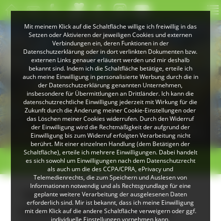
Mit meinem Klick auf die Schaltfläche willige ich freiwillig in das
Setzen oder Aktivieren der jeweiligen Cookies und externen
Verbindungen ein, deren Funktionen in der
Datenschutzerklärung oder in dort verlinkten Dokumenten bzw.
externen Links genauer erläutert werden und mir deshalb
bekannt sind. Indem ich die Schaltfläche betätige, erteile ich
auch meine Einwilligung in personalisierte Werbung durch die in
der Datenschutzerklärung genannten Unternehmen,
insbesondere für Übermittlungen an Drittländer. Ich kann die
datenschutzrechtliche Einwilligung jederzeit mit Wirkung für die
Zukunft durch die Änderung meiner Cookie-Einstellungen oder
das Löschen meiner Cookies widerrufen. Durch den Widerruf
© VDN-Fotoportal/Petra Küster
© Jürgen Gocke
der Einwilligung wird die Rechtmäßigkeit der aufgrund der
Schwarzwaldlandschaft
Waldkauz
Einwilligung bis zum Widerruf erfolgten Verarbeitung nicht
berührt. Mit einer einzelnen Handlung (dem Betätigen der
Schaltfläche), erteile ich mehrere Einwilligungen. Dabei handelt
>
>
es sich sowohl um Einwilligungen nach dem Datenschutzrecht
Übersicht
als auch um die des CCPA/CPRA, ePrivacy und
Telemedienrechts, die zum Speichern und Auslesen von
Informationen notwendig und als Rechtsgrundlage für eine
"Kick-off" zum
geplante weitere Verarbeitung der ausgelesenen Daten
erforderlich sind. Mir ist bekannt, dass ich meine Einwilligung
Nachhaltigkeits-Check im
mit dem Klick auf die andere Schaltfläche verweigern oder ggf.
individuelle Einstellungen vornehmen kann.