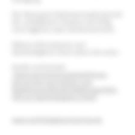
Der Naturpark Südschwarzwald wünscht
der vorbildlichen Initiative viel Erfolg
und möglichst viele TeilnehmerInnen!
Nähere Informationen zum
Nachhaltigkeits-Check siehe Link unten.
Quelle und Kontakt:
"www.hochschwarzwald.de/Presse-
Service-fuer-Journa
listen-und-
Redaktionen/Aktuelle-Meldungen/Kick-
Off
-zum-Nachhaltigkeits-Check"
www.nachhaltigkeitscheck-bw.de