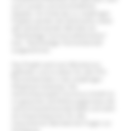
auch soziale und wirtschaftliche
Aspekte. Am Ende des ca. einjährigen
Projekts werden die Destination sowie
alle teilnehmenden Betriebe als
"Nachhaltige Tourismusdestination"
bzw. "Nachhaltiger Partnerbetrieb"
ausgezeichnet.
Das Projekt wird vom Ministerium
gefördert und ist daher für alle HTG-
Partnerbetriebe in der einjährigen
Pilotphase kostenlos. Die
Hochschwarzwald Tourismus GmbH ist
im gesamten Zertifizierungsprozess die
zentral-koordinierende Stelle und steht
als Ansprechpartner für alle
interessierten Betriebe bei Fragen zur
Verfügung.