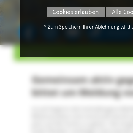
Cookies erlauben
Alle Co
* Zum Speichern Ihrer Ablehnung wird ei
SPENDEN
>
>
Übersicht
Gemeinsam aktiv ge
bittet um Meldung v
Im Juli beginnt die hochallergene Bei
Blütenansätze sind vereinzelt bereits 
jetzt auf die Suche zu gehen. Die lang
Ende Oktober verlängert hierzulande d