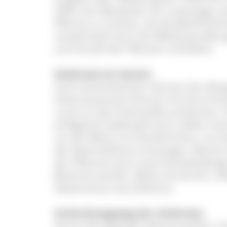
Hilfe man Bestände von unterwegs mel
Pflanze zu machen, da die Beifuß-Amb
verwechselt wird. Die Meldung sollt
und Anzahl der Pflanzen enthalten.
Ambrosia im Garten
Auch Gartenbesitzer können die aller
Ambrosiasamen können als Verunreini
rund um die Futterstelle auskeimen. 
erfolgreich bekämpft wird, sollten Ga
vor der Blüte mit Handschuhen, am b
der Restmülltonne entsorgen. Bereits
der Pflanzen kann eine Kontaktallergie
Biotonne werfen. Blüht sie bereits, s
Nasenschutz durchführen.
Verbreitungsweg der Ambrosia
Durch den globalen Warenverkehr un