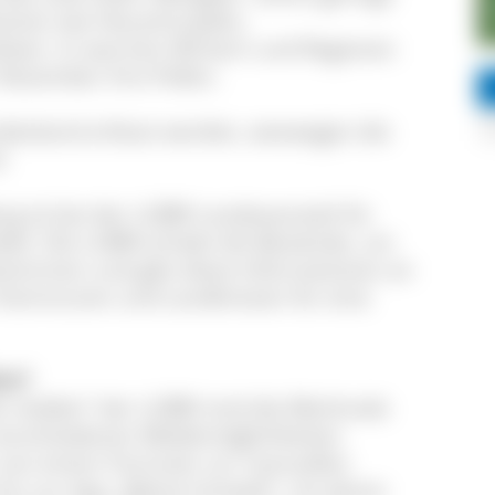
tionen wie Heuschnupfen,
ösen. In warmen Wintern und Regionen
n November ihre Pollen.
endeckend erfasst werden, weswegen die
.
g ist bei der LUBW Landesanstalt für
lt. Die LUBW erhebt die Bestände, um
estimmen und gibt diese Informationen an
 Kommunen und Landkreisen für eine
en?
e melden“ der LUBW sind die Merkmale
 verschiedenen Meldemöglichkeiten
en von einem Formular zur manuellen
hin zur App „Meine-Umwelt“, mit deren