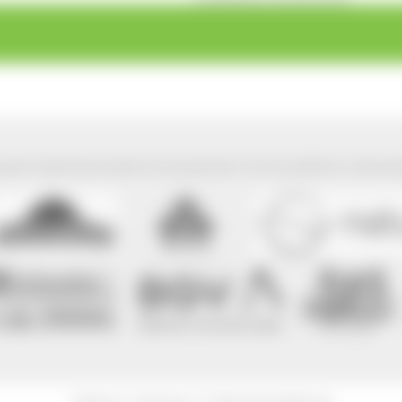
park Südschwarzwald wird präsentiert mit freundlicher Unterst
|
|