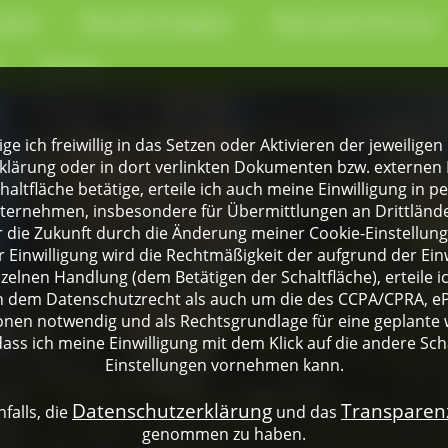
park
Aktuelle Projekte
Naturpark-Partner
e
Presse
lige ich freiwillig in das Setzen oder Aktivieren der jeweili
klärung oder in dort verlinkten Dokumenten bzw. externen 
altfläche betätige, erteile ich auch meine Einwilligung in 
rnehmen, insbesondere für Übermittlungen an Drittländer
für die Zukunft durch die Änderung meiner Cookie-Einstellu
 Einwilligung wird die Rechtmäßigkeit der aufgrund der Einw
nzelnen Handlung (dem Betätigen der Schaltfläche), erteile 
ch dem Datenschutzrecht als auch um die des CCPA/CPRA, eP
onen notwendig und als Rechtsgrundlage für eine geplante 
dass ich meine Einwilligung mit dem Klick auf die andere Sch
Einstellungen vornehmen kann.
Datenschutzerklärung
Transpare
falls, die
und das
genommen zu haben.