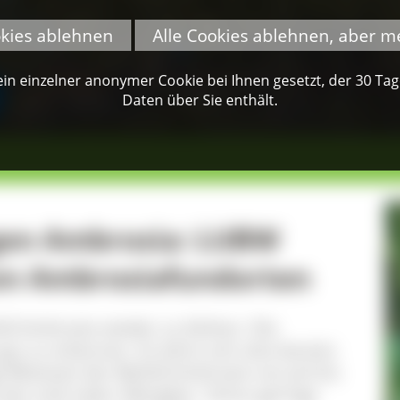
okies ablehnen
Alle Cookies ablehnen, aber m
n einzelner anonymer Cookie bei Ihnen gesetzt, der 30 Tage 
Daten über Sie enthält.
gen Ambrosia: LUBW
on Ambrosiafundorten
fuß-Ambrosie wieder zu blühen. Die
gut zu erkennen. Es lohnt sich also bereits
e Blütezeit der Beifuß-Ambrosie von Juli bis
as Leid vieler Allergiker. Schon geringe