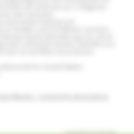
 breitet sich Ambrosia aus. In Regionen
eits weit verbreitet.
ika stammende Ambrosia auf
ie an Straßen und Grünflächen vertreten.
 Ambrosia-Samen besonders gut aus, da sie
e leicht verfrachtet werden. Deshalb ist es
hd noch vor der Blüte vorzunehmen.
andesanstalt für Umwelt Baden-
sia-Pflanzen – Ursache für die Zunahme
veröffentlicht: Mi, 04.07.2018