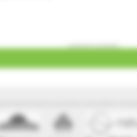
veröffentlicht: Di, 09.06.2020
park Südschwarzwald wird präsentiert mit freundlicher Unterst