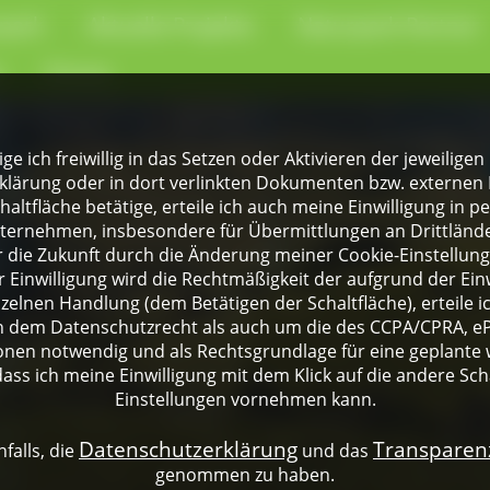
park
Aktuelle Projekte
Naturpark-Partner
e
Presse
lige ich freiwillig in das Setzen oder Aktivieren der jeweili
klärung oder in dort verlinkten Dokumenten bzw. externen 
altfläche betätige, erteile ich auch meine Einwilligung in 
rnehmen, insbesondere für Übermittlungen an Drittländer
für die Zukunft durch die Änderung meiner Cookie-Einstellu
 Einwilligung wird die Rechtmäßigkeit der aufgrund der Einw
nzelnen Handlung (dem Betätigen der Schaltfläche), erteile 
ch dem Datenschutzrecht als auch um die des CCPA/CPRA, eP
onen notwendig und als Rechtsgrundlage für eine geplante 
dass ich meine Einwilligung mit dem Klick auf die andere Sch
Einstellungen vornehmen kann.
Datenschutzerklärung
Transpare
falls, die
und das
genommen zu haben.