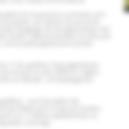
oder unter Telefon 07676 9336-30.
npflicht für Erwachsene und Kinder ab 6
d einzuhalten. Aus diesem Grund wurde
en festgelegt, die sich gleichzeitig in der
en dürfen. Selbstverständlich ist sind auch
rt, und Ausstellungselemente werden
 bis 17 Uhr geöffnet, Parkmöglichkeiten
die Anreise mit dem ÖPNV ist möglich.
direkt am Wander- und Radwegenetz.
eöffnet – auch hier gelten die
de des Pfades darf nur genutzt werden,
nds von 1,5 Metern gewährleistet ist,
fig weiter untersagt.