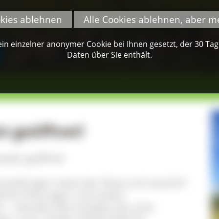
okies ablehnen
Alle Cookies ablehnen, aber m
n einzelner anonymer Cookie bei Ihnen gesetzt, der 30 Tage 
Daten über Sie enthält.
t geöffnet!
ieder geöffnet!
ausstellungen sowie den Shop und natürlich
ntliche Führungen und andere
 – aktuelle Infos erhalten Sie unter