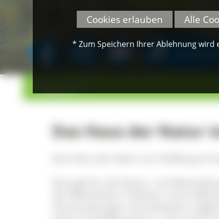
Cookies erlauben
Alle Co
* Zum Speichern Ihrer Ablehnung wird ei
SPENDEN
>
>
Übersicht
Das Haus der Natur is
Das Haus der Natur am Feldberg ist w
Dies gilt für die Dauer- und Wechsel
die öffentlichen Toiletten. Auch öffe
Veranstaltungen sind teilweise möglich