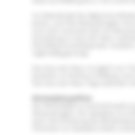
www.naz-feldberg.de (s. Link unten) 
Im Gebäude gilt die allgemeine Maske
Jahren, auch die Abstandsregeln sin
auch eine maximale Zahl von Besuchend
Ausstellung im Haus der Natur aufhalt
Desinfektionsmittelspender installie
regelmäßig gereinigt.
Das Haus der Natur ist täglich von 10
bestehen im Parkhaus Feldberg. Auch 
Das Haus der Natur liegt außerdem 
Wichtelpfad geöffnet
Der Wichtelpfad im Auerhahnwald ist g
Abstandsregeln. Der Spielplatz am En
wenn die Einhaltung des Mindestabsta
Picknicken am Spielplatz bleibt vorläu