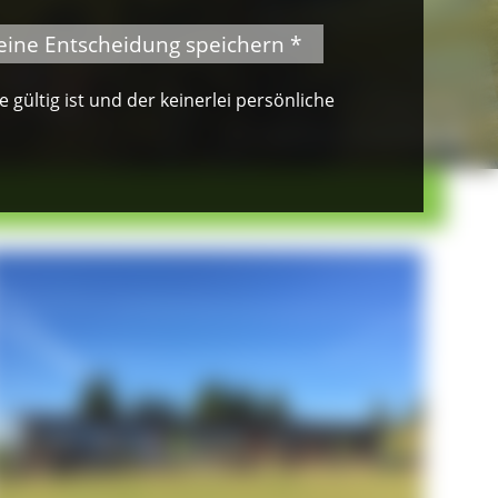
eine Entscheidung speichern *
gültig ist und der keinerlei persönliche
© VDN-Fotoportal/Petra Küster
Waldkauz