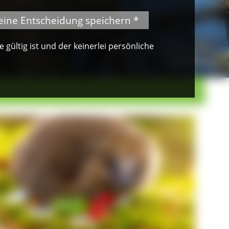
eine Entscheidung speichern *
gültig ist und der keinerlei persönliche
© VDN-Fotoportal/Petra Küster
Waldkauz