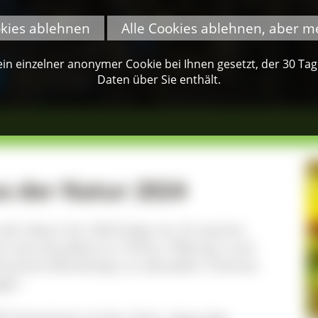
okies ablehnen
Alle Cookies ablehnen, aber m
n einzelner anonymer Cookie bei Ihnen gesetzt, der 30 Tage 
Daten über Sie enthält.
 der Natur 2024
r Natur für 2024 liegt vor: Es warten
 wie draußen) zu Tieren, Pflanzen und
ressante Workshops zu aktuellen Themen
gen.