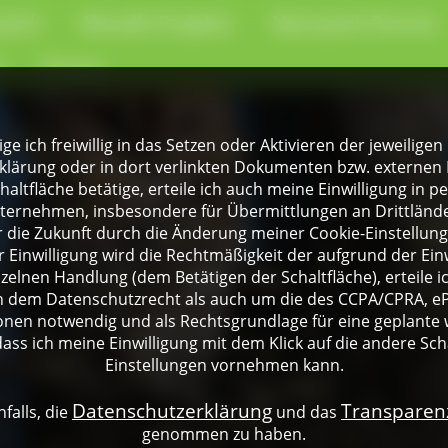
park
Aktuelle Projekte
Naturpark-Partner
e
Presse
lige ich freiwillig in das Setzen oder Aktivieren der jeweili
klärung oder in dort verlinkten Dokumenten bzw. externen 
altfläche betätige, erteile ich auch meine Einwilligung in 
rnehmen, insbesondere für Übermittlungen an Drittländer
für die Zukunft durch die Änderung meiner Cookie-Einstellu
 Einwilligung wird die Rechtmäßigkeit der aufgrund der Einw
nzelnen Handlung (dem Betätigen der Schaltfläche), erteile 
ch dem Datenschutzrecht als auch um die des CCPA/CPRA, eP
onen notwendig und als Rechtsgrundlage für eine geplante 
dass ich meine Einwilligung mit dem Klick auf die andere Sch
Einstellungen vornehmen kann.
Datenschutzerklärung
Transpare
falls, die
und das
genommen zu haben.