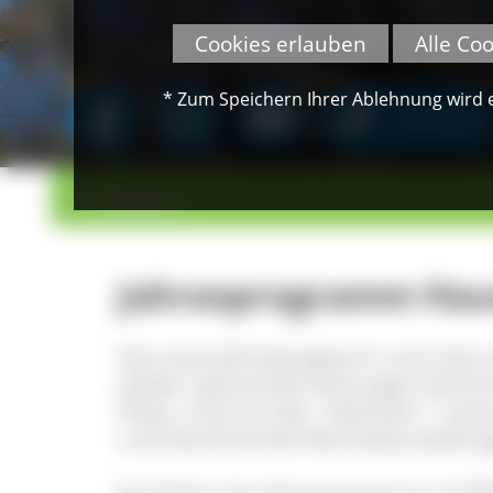
Cookies erlauben
Alle Co
* Zum Speichern Ihrer Ablehnung wird ei
SPENDEN
>
>
Übersicht
Jahresprogramm Haus
Das neue Jahresprogramm vom Haus de
wieder spannende Führungen (drinnen
Pilzen rund um den "Höchsten", inte
und faszinierende Wechselausstellun