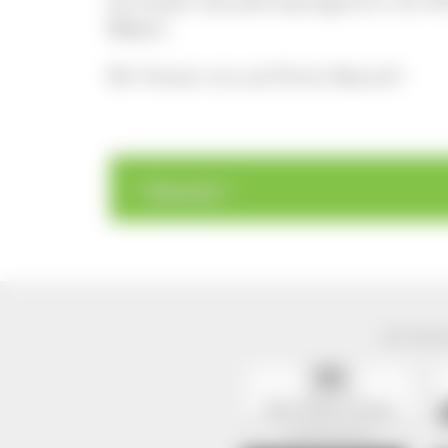
Sie finden das Jahresprogramm als P
Natur".
Wir freuen uns auf Ihren Besuch!
>
>
Übersicht
Der Natur