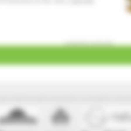
DF-Download auf der Seite
„Haus der
veröffentlicht: Di, 09.01.2024
park Südschwarzwald wird präsentiert mit freundlicher Unterst