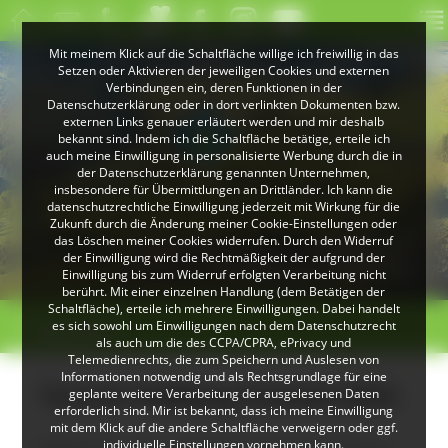
Mit meinem Klick auf die Schaltfläche willige ich freiwillig in das
Setzen oder Aktivieren der jeweiligen Cookies und externen
Verbindungen ein, deren Funktionen in der
Datenschutzerklärung oder in dort verlinkten Dokumenten bzw.
externen Links genauer erläutert werden und mir deshalb
bekannt sind. Indem ich die Schaltfläche betätige, erteile ich
auch meine Einwilligung in personalisierte Werbung durch die in
der Datenschutzerklärung genannten Unternehmen,
insbesondere für Übermittlungen an Drittländer. Ich kann die
datenschutzrechtliche Einwilligung jederzeit mit Wirkung für die
Zukunft durch die Änderung meiner Cookie-Einstellungen oder
das Löschen meiner Cookies widerrufen. Durch den Widerruf
© VDN-Fotoportal/Petra Küster
© Jürgen Gocke
der Einwilligung wird die Rechtmäßigkeit der aufgrund der
Schwarzwaldlandschaft
Waldkauz
Einwilligung bis zum Widerruf erfolgten Verarbeitung nicht
berührt. Mit einer einzelnen Handlung (dem Betätigen der
Schaltfläche), erteile ich mehrere Einwilligungen. Dabei handelt
>
>
es sich sowohl um Einwilligungen nach dem Datenschutzrecht
Übersicht
als auch um die des CCPA/CPRA, ePrivacy und
Telemedienrechts, die zum Speichern und Auslesen von
Informationen notwendig und als Rechtsgrundlage für eine
Termin Feldberg-Putzete 2024
geplante weitere Verarbeitung der ausgelesenen Daten
erforderlich sind. Mir ist bekannt, dass ich meine Einwilligung
mit dem Klick auf die andere Schaltfläche verweigern oder ggf.
individuelle Einstellungen vornehmen kann.