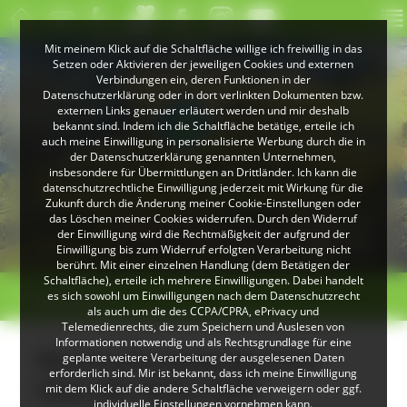
Mit meinem Klick auf die Schaltfläche willige ich freiwillig in das
Setzen oder Aktivieren der jeweiligen Cookies und externen
Verbindungen ein, deren Funktionen in der
Datenschutzerklärung oder in dort verlinkten Dokumenten bzw.
externen Links genauer erläutert werden und mir deshalb
bekannt sind. Indem ich die Schaltfläche betätige, erteile ich
auch meine Einwilligung in personalisierte Werbung durch die in
der Datenschutzerklärung genannten Unternehmen,
insbesondere für Übermittlungen an Drittländer. Ich kann die
datenschutzrechtliche Einwilligung jederzeit mit Wirkung für die
Zukunft durch die Änderung meiner Cookie-Einstellungen oder
das Löschen meiner Cookies widerrufen. Durch den Widerruf
© VDN-Fotoportal/Petra Küster
© Jürgen Gocke
der Einwilligung wird die Rechtmäßigkeit der aufgrund der
Schwarzwaldlandschaft
Waldkauz
Einwilligung bis zum Widerruf erfolgten Verarbeitung nicht
berührt. Mit einer einzelnen Handlung (dem Betätigen der
Schaltfläche), erteile ich mehrere Einwilligungen. Dabei handelt
>
>
es sich sowohl um Einwilligungen nach dem Datenschutzrecht
Übersicht
als auch um die des CCPA/CPRA, ePrivacy und
Telemedienrechts, die zum Speichern und Auslesen von
Informationen notwendig und als Rechtsgrundlage für eine
Neues Jahresprgrogramm
geplante weitere Verarbeitung der ausgelesenen Daten
erforderlich sind. Mir ist bekannt, dass ich meine Einwilligung
Haus der Natur 2025
mit dem Klick auf die andere Schaltfläche verweigern oder ggf.
individuelle Einstellungen vornehmen kann.