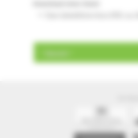
Download einer Datei
Flyer Gästeführer-Kurs (PDF, ca. 
>
>
Übersicht
Der Natur