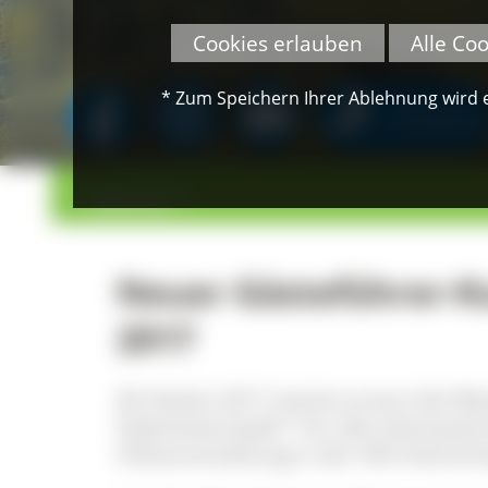
Cookies erlauben
Alle Co
* Zum Speichern Ihrer Ablehnung wird ei
SPENDEN
>
>
Übersicht
Neuer Gästeführer-Ku
2017
Ab Herbst 2017 startet erneut die We
Südschwarzwald“. Für alle Interessie
Infoveranstaltung in der VHS Hochsch