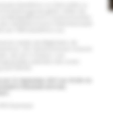
hulte Gästeführer zur Seite stellen zu
uf Entdeckungsreise gehen, bilden die
nd Markgräflerland in Zusammenarbeit
 dem Gästeführerverein Südschwarzwald
 seit 1998 Gästeführer aus.
sierten wieder die Möglichkeit, die
solvieren. Die TeilnehmerInnen erwartet
en, die sich in Präsenz- und
ehrgang bildet außerdem den ersten
g nach DIN EN.
s am 13. September 2017 um 18 Uhr im
zwald in Neustadt wird das
ert.
ls PDF-Download.