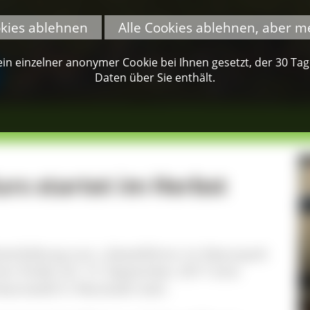
okies ablehnen
Alle Cookies ablehnen, aber m
n einzelner anonymer Cookie bei Ihnen gesetzt, der 30 Tage 
Daten über Sie enthält.
rs startet im Herbst
iterbildung zum „Gästeführer im Naturpark
rten findet am 13. September 2017 eine
warzwald in Neustadt statt.