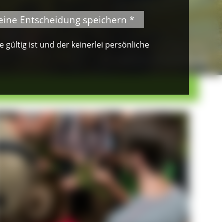
eine Entscheidung speichern *
gültig ist und der keinerlei persönliche
© VDN-Fotoportal/Petra Küster
Waldkauz