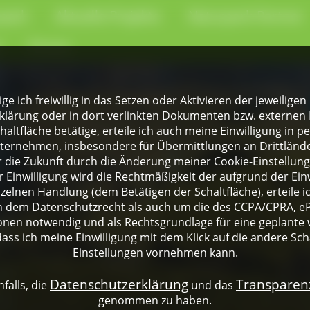
park
Aktuelle Projekte
Naturpark-Partner
e
Presse
lige ich freiwillig in das Setzen oder Aktivieren der jeweili
klärung oder in dort verlinkten Dokumenten bzw. externen 
altfläche betätige, erteile ich auch meine Einwilligung in 
rnehmen, insbesondere für Übermittlungen an Drittländer
für die Zukunft durch die Änderung meiner Cookie-Einstellu
 Einwilligung wird die Rechtmäßigkeit der aufgrund der Einw
nzelnen Handlung (dem Betätigen der Schaltfläche), erteile 
ch dem Datenschutzrecht als auch um die des CCPA/CPRA, eP
onen notwendig und als Rechtsgrundlage für eine geplante 
dass ich meine Einwilligung mit dem Klick auf die andere Sch
Einstellungen vornehmen kann.
Datenschutzerklärung
Transpare
falls, die
und das
genommen zu haben.