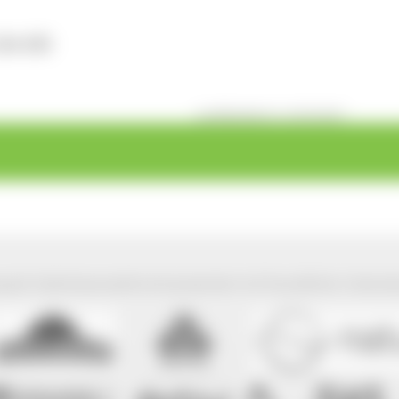
564 KB)
veröffentlicht: Fr, 07.07.2017
park Südschwarzwald wird präsentiert mit freundlicher Unterst