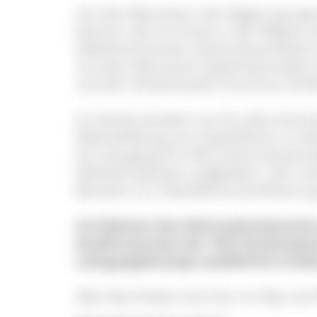
Um den Besuchern der Region gut gesc
können, die mit ihnen in der Region a
Volkshochschulen Hochschwarzwald u
mit dem Naturpark Südschwarzwald,
und der Schwarzwald Tourismus GmbH
Im Herbst besteht nun für alle Interes
Weiterbildung zum Gästeführer zu ab
ein Lehrgang mit 240 Unterrichtsstund
Selbstlernphasen aufgliedern. Der L
Baustein zur Gästeführerzertifizierun
Im Rahmen des Informationstermin
Konferenzraum der VHS Hochschwar
Lehrgangskonzept ausführlich erläut
Alle Infos finden sich hier im Flyer a