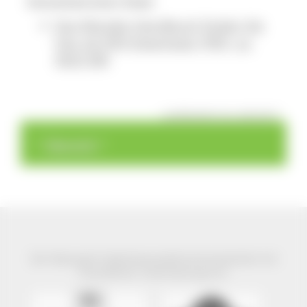
Download einer Datei
Das Wander-Handbuch finden Sie
hier als PDF-Download. (PDF, ca.
4025 KB)
veröffentlicht: Do, 30.03.2017
>
>
Übersicht
Der Naturpark Südschwarzwald wird präsentiert mit
freundlicher Unterstützung von