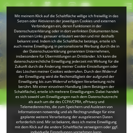
Mit meinem Klick auf die Schaltfläche willige ich freiwillig in das
Setzen oder Aktivieren der jeweiligen Cookies und externen
Verbindungen ein, deren Funktionen in der
Datenschutzerklärung oder in dort verlinkten Dokumenten bzw.
externen Links genauer erläutert werden und mir deshalb
bekannt sind. Indem ich die Schaltfläche betätige, erteile ich
auch meine Einwilligung in personalisierte Werbung durch die in
der Datenschutzerklärung genannten Unternehmen,
insbesondere für Übermittlungen an Drittländer. Ich kann die
datenschutzrechtliche Einwilligung jederzeit mit Wirkung für die
Zukunft durch die Änderung meiner Cookie-Einstellungen oder
das Löschen meiner Cookies widerrufen. Durch den Widerruf
© VDN-Fotoportal/Petra Küster
© Jürgen Gocke
der Einwilligung wird die Rechtmäßigkeit der aufgrund der
Schwarzwaldlandschaft
Waldkauz
Einwilligung bis zum Widerruf erfolgten Verarbeitung nicht
berührt. Mit einer einzelnen Handlung (dem Betätigen der
Schaltfläche), erteile ich mehrere Einwilligungen. Dabei handelt
>
>
es sich sowohl um Einwilligungen nach dem Datenschutzrecht
Übersicht
als auch um die des CCPA/CPRA, ePrivacy und
Telemedienrechts, die zum Speichern und Auslesen von
Informationen notwendig und als Rechtsgrundlage für eine
Neues Wander-Handbuch für
geplante weitere Verarbeitung der ausgelesenen Daten
erforderlich sind. Mir ist bekannt, dass ich meine Einwilligung
den Schwarzwald
mit dem Klick auf die andere Schaltfläche verweigern oder ggf.
individuelle Einstellungen vornehmen kann.