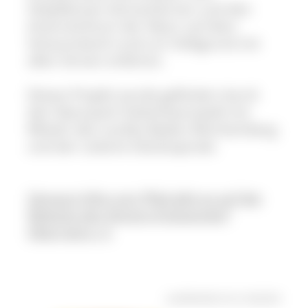
Heilpflanzen kennenlernen und den
Artenreichtum der Natur auf dem
Schauinsland rund um Hofsgrund mit
allen Sinnen erfahren.
Dieses Projekt wurde gefördert durch
den Naturpark Südschwarzwald mit
Mitteln des Landes Baden-Württemberg
und der Lotterie Glücksspirale.
Genaue Infos zum Pfad gibt es auf der
Website des Vereins Kräuterdorf
Oberried e. V.
veröffentlicht: Di, 21.06.2016