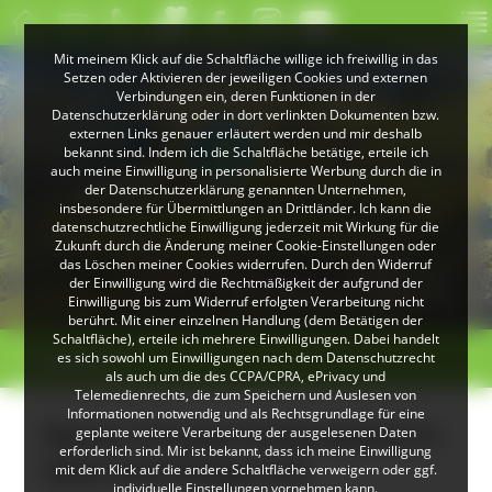
Mit meinem Klick auf die Schaltfläche willige ich freiwillig in das
Setzen oder Aktivieren der jeweiligen Cookies und externen
Verbindungen ein, deren Funktionen in der
Datenschutzerklärung oder in dort verlinkten Dokumenten bzw.
externen Links genauer erläutert werden und mir deshalb
bekannt sind. Indem ich die Schaltfläche betätige, erteile ich
auch meine Einwilligung in personalisierte Werbung durch die in
der Datenschutzerklärung genannten Unternehmen,
insbesondere für Übermittlungen an Drittländer. Ich kann die
datenschutzrechtliche Einwilligung jederzeit mit Wirkung für die
Zukunft durch die Änderung meiner Cookie-Einstellungen oder
das Löschen meiner Cookies widerrufen. Durch den Widerruf
© VDN-Fotoportal/Petra Küster
© Jürgen Gocke
der Einwilligung wird die Rechtmäßigkeit der aufgrund der
Schwarzwaldlandschaft
Waldkauz
Einwilligung bis zum Widerruf erfolgten Verarbeitung nicht
berührt. Mit einer einzelnen Handlung (dem Betätigen der
Schaltfläche), erteile ich mehrere Einwilligungen. Dabei handelt
>
>
es sich sowohl um Einwilligungen nach dem Datenschutzrecht
Übersicht
als auch um die des CCPA/CPRA, ePrivacy und
Telemedienrechts, die zum Speichern und Auslesen von
Informationen notwendig und als Rechtsgrundlage für eine
Neuer Kräuter-Erlebnispfad in
geplante weitere Verarbeitung der ausgelesenen Daten
erforderlich sind. Mir ist bekannt, dass ich meine Einwilligung
Oberried-Hofsgrund
mit dem Klick auf die andere Schaltfläche verweigern oder ggf.
individuelle Einstellungen vornehmen kann.