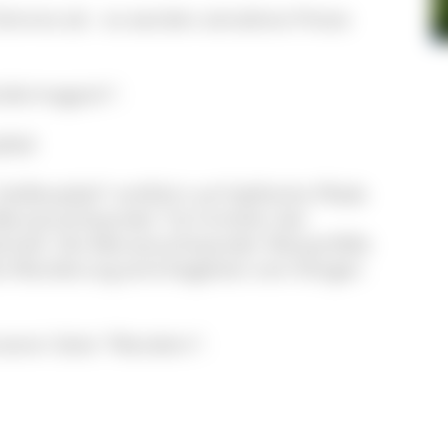
Stimme ab - es werden attraktive Preise
ndermagazin".
fad:
ißenpfad" entführt auf idyllische Pfade
 Menzenschwander Tal inmitten der
haft. Die Menzenschwander Wasserfälle
ie Wanderung wird begleitet vom Klingen
unserer Seite "Wandern".