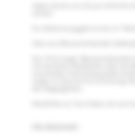
Geben Sie bis zum 30. Juni 2016 Ihre 
verlost!
Zur Abstimmung geht es hier im "Wa
Infos zum Menzenschwander Geißenp
Der 10 km lange "Menzenschwander Ge
mit herrlichen Weitblicken über das
traumhaften Hochschwarzwald-Landsc
sorgen im Sommer für Erfrischung. D
der Ziegenglocken.
Detailinfos zur Tour finden sich auf 
Hier Abstimmen!