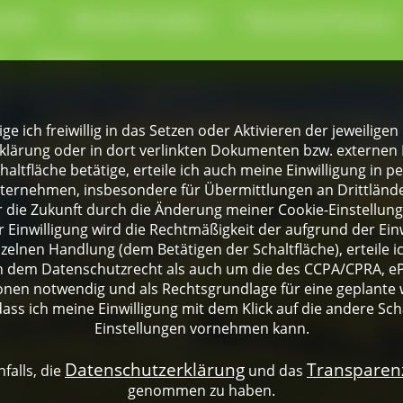
park
Aktuelle Projekte
Naturpark-Partner
e
Presse
lige ich freiwillig in das Setzen oder Aktivieren der jeweili
klärung oder in dort verlinkten Dokumenten bzw. externen 
altfläche betätige, erteile ich auch meine Einwilligung in 
rnehmen, insbesondere für Übermittlungen an Drittländer
für die Zukunft durch die Änderung meiner Cookie-Einstellu
 Einwilligung wird die Rechtmäßigkeit der aufgrund der Einw
nzelnen Handlung (dem Betätigen der Schaltfläche), erteile 
ch dem Datenschutzrecht als auch um die des CCPA/CPRA, eP
onen notwendig und als Rechtsgrundlage für eine geplante 
dass ich meine Einwilligung mit dem Klick auf die andere Sch
Einstellungen vornehmen kann.
Datenschutzerklärung
Transpare
falls, die
und das
genommen zu haben.