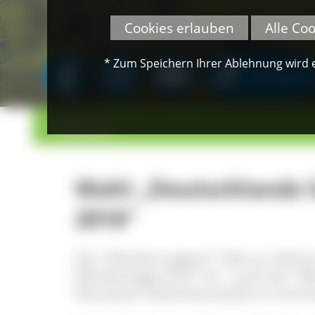
Cookies erlauben
Alle Co
* Zum Speichern Ihrer Ablehnung wird ei
SPENDEN
>
>
Übersicht
Wahl „Deutschlands
2016“
Das "Wandermagazin" lädt zur Absti
Wanderwege 2016" ein - auch der "
Naturpark Südschwarzwald ist nomini