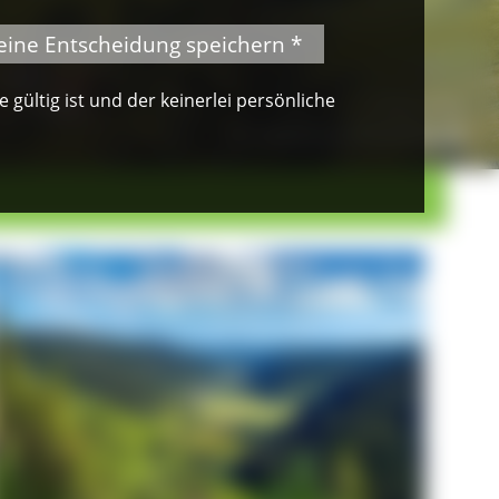
eine Entscheidung speichern *
gültig ist und der keinerlei persönliche
© VDN-Fotoportal/Petra Küster
© Jürgen Gocke
Schwarzwaldlandschaft
Waldkauz