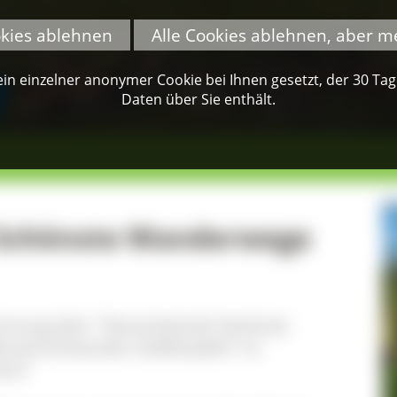
okies ablehnen
Alle Cookies ablehnen, aber m
n einzelner anonymer Cookie bei Ihnen gesetzt, der 30 Tage 
Daten über Sie enthält.
 Schönste Wanderwege
mmung über "Deutschlands Schönste
Menzenschwander Geißenpfad" im
ert!