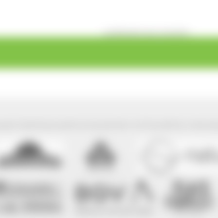
veröffentlicht: Mo, 01.02.2016
park Südschwarzwald wird präsentiert mit freundlicher Unterst