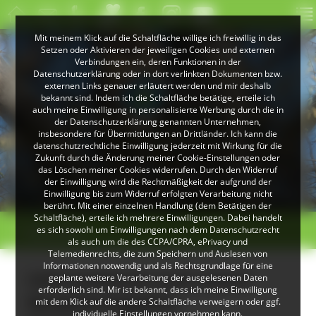
Mit meinem Klick auf die Schaltfläche willige ich freiwillig in das
Setzen oder Aktivieren der jeweiligen Cookies und externen
Verbindungen ein, deren Funktionen in der
Datenschutzerklärung oder in dort verlinkten Dokumenten bzw.
externen Links genauer erläutert werden und mir deshalb
bekannt sind. Indem ich die Schaltfläche betätige, erteile ich
auch meine Einwilligung in personalisierte Werbung durch die in
der Datenschutzerklärung genannten Unternehmen,
insbesondere für Übermittlungen an Drittländer. Ich kann die
datenschutzrechtliche Einwilligung jederzeit mit Wirkung für die
Zukunft durch die Änderung meiner Cookie-Einstellungen oder
das Löschen meiner Cookies widerrufen. Durch den Widerruf
© VDN-Fotoportal/Petra Küster
der Einwilligung wird die Rechtmäßigkeit der aufgrund der
Waldkauz
Einwilligung bis zum Widerruf erfolgten Verarbeitung nicht
berührt. Mit einer einzelnen Handlung (dem Betätigen der
Schaltfläche), erteile ich mehrere Einwilligungen. Dabei handelt
>
>
es sich sowohl um Einwilligungen nach dem Datenschutzrecht
Übersicht
als auch um die des CCPA/CPRA, ePrivacy und
Telemedienrechts, die zum Speichern und Auslesen von
Informationen notwendig und als Rechtsgrundlage für eine
Informationen zum neuen
geplante weitere Verarbeitung der ausgelesenen Daten
erforderlich sind. Mir ist bekannt, dass ich meine Einwilligung
Biosphärengebiet
mit dem Klick auf die andere Schaltfläche verweigern oder ggf.
individuelle Einstellungen vornehmen kann.