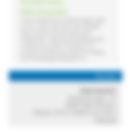
Kinderhaus
Mönchweiler
Unser Kinderhaus in Mönchweiler gibt
es nun schon seit 2016. Seit Oktober
2022 sind wir Teil des Naturpark-
Programms "Naturpark-Kindergarten"
und jetzt als solcher zertifiziert. In
unserem Kinderhaus haben wir Plätze
für 87 Kindergartenkinder im ...
Kontakt
Mönchweiler
Hindenburgstr. 41
78087 Mönchweiler
Telefon:
07721-9480 0
Internet