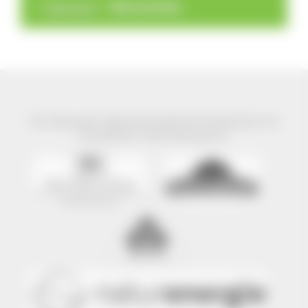
>
>
Übersicht
Mönchweiler
Der Naturpark Südschwarzwald wird präsentiert mit
freundlicher Unterstützung von