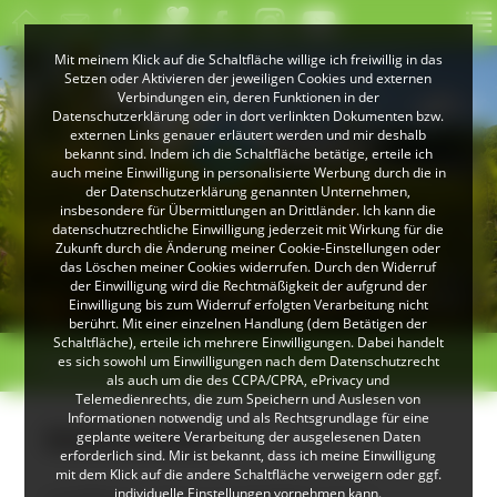
Mit meinem Klick auf die Schaltfläche willige ich freiwillig in das
Setzen oder Aktivieren der jeweiligen Cookies und externen
Verbindungen ein, deren Funktionen in der
Datenschutzerklärung oder in dort verlinkten Dokumenten bzw.
externen Links genauer erläutert werden und mir deshalb
bekannt sind. Indem ich die Schaltfläche betätige, erteile ich
auch meine Einwilligung in personalisierte Werbung durch die in
der Datenschutzerklärung genannten Unternehmen,
insbesondere für Übermittlungen an Drittländer. Ich kann die
datenschutzrechtliche Einwilligung jederzeit mit Wirkung für die
Zukunft durch die Änderung meiner Cookie-Einstellungen oder
das Löschen meiner Cookies widerrufen. Durch den Widerruf
© Peter Mesenholl
der Einwilligung wird die Rechtmäßigkeit der aufgrund der
Im Naturpark Südschwarzwald
Einwilligung bis zum Widerruf erfolgten Verarbeitung nicht
berührt. Mit einer einzelnen Handlung (dem Betätigen der
Schaltfläche), erteile ich mehrere Einwilligungen. Dabei handelt
>
>
es sich sowohl um Einwilligungen nach dem Datenschutzrecht
Übersicht
Mönchweiler
als auch um die des CCPA/CPRA, ePrivacy und
Telemedienrechts, die zum Speichern und Auslesen von
Informationen notwendig und als Rechtsgrundlage für eine
Mönchweiler
geplante weitere Verarbeitung der ausgelesenen Daten
erforderlich sind. Mir ist bekannt, dass ich meine Einwilligung
mit dem Klick auf die andere Schaltfläche verweigern oder ggf.
individuelle Einstellungen vornehmen kann.