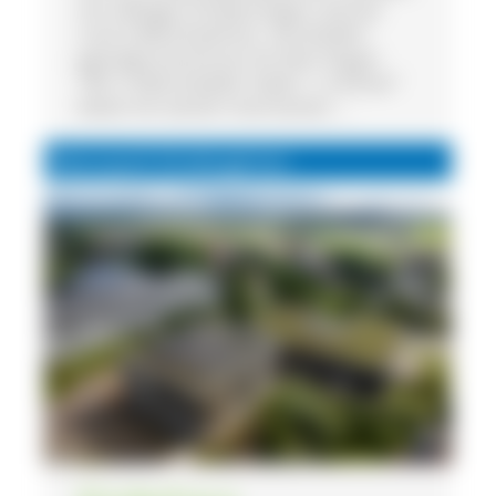
von Villingen-Schwenningen und hat
rund 3.000 Einwohner. Die ländlich
geprägte Kommune mit dem Slogan
"Wir in Mönchweiler haben´s schöner“
bietet mit seinem charmanten ...
Naturpark Kindergärten