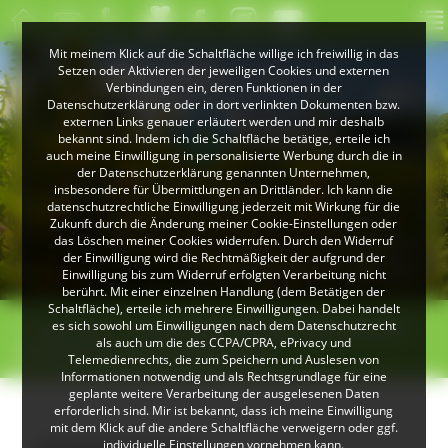
Mit meinem Klick auf die Schaltfläche willige ich freiwillig in das
Setzen oder Aktivieren der jeweiligen Cookies und externen
Verbindungen ein, deren Funktionen in der
Datenschutzerklärung oder in dort verlinkten Dokumenten bzw.
externen Links genauer erläutert werden und mir deshalb
bekannt sind. Indem ich die Schaltfläche betätige, erteile ich
auch meine Einwilligung in personalisierte Werbung durch die in
der Datenschutzerklärung genannten Unternehmen,
insbesondere für Übermittlungen an Drittländer. Ich kann die
datenschutzrechtliche Einwilligung jederzeit mit Wirkung für die
Zukunft durch die Änderung meiner Cookie-Einstellungen oder
das Löschen meiner Cookies widerrufen. Durch den Widerruf
© Peter Mesenholl
der Einwilligung wird die Rechtmäßigkeit der aufgrund der
Im Naturpark Südschwarzwald
Einwilligung bis zum Widerruf erfolgten Verarbeitung nicht
berührt. Mit einer einzelnen Handlung (dem Betätigen der
Schaltfläche), erteile ich mehrere Einwilligungen. Dabei handelt
>
>
es sich sowohl um Einwilligungen nach dem Datenschutzrecht
Übersicht
Preisvergabe Wiesenmeisterschaft
als auch um die des CCPA/CPRA, ePrivacy und
im Naturpark Südschwarzwald
Telemedienrechts, die zum Speichern und Auslesen von
Informationen notwendig und als Rechtsgrundlage für eine
geplante weitere Verarbeitung der ausgelesenen Daten
erforderlich sind. Mir ist bekannt, dass ich meine Einwilligung
mit dem Klick auf die andere Schaltfläche verweigern oder ggf.
individuelle Einstellungen vornehmen kann.