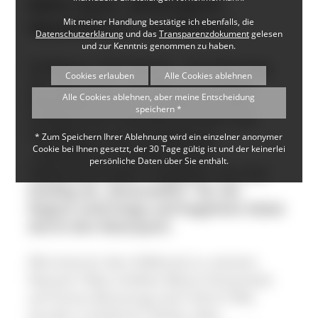
Zehn neue „Naturpark-
Mit meiner Handlung bestätige ich ebenfalls, die
Gästeführer“ zertifiziert
Datenschutzerklärung
und das
Transparenzdokument
gelesen
und zur Kenntnis genommen zu haben.
Feldberg / Rötenbach – Am Dienstag,
Cookies erlauben
Alle Cookies ablehnen
25. April 2017, wurden im Rathaus
Alle Cookies ablehnen, aber meine Entscheidung
Rötenbach die Zertifikate an zehn
speichern *
erfolgreiche Teilnehmerinnen und
Teilnehmer der Fortbildung
* Zum Speichern Ihrer Ablehnung wird ein einzelner anonymer
Cookie bei Ihnen gesetzt, der 30 Tage gültig ist und der keinerlei
„Gästeführer im Naturpark
persönliche Daten über Sie enthält.
Südschwarzwald“ vergeben. Sie sind
künftig als „Botschafter“ für die
Region unterwegs und begleiten Gäste
durch den Naturpark.
Wie kommt das Höllental zu seinem
Namen? Was erlebte Marie Antoinette
auf ihrem Brautzug nach Paris? Wie
wurde in früheren Zeiten Glas