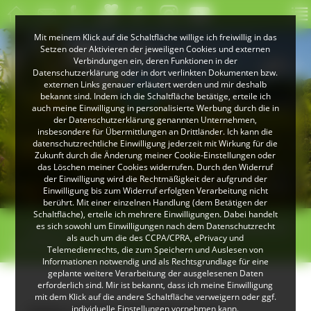
Mit meinem Klick auf die Schaltfläche willige ich freiwillig in das
Setzen oder Aktivieren der jeweiligen Cookies und externen
Verbindungen ein, deren Funktionen in der
Datenschutzerklärung oder in dort verlinkten Dokumenten bzw.
externen Links genauer erläutert werden und mir deshalb
bekannt sind. Indem ich die Schaltfläche betätige, erteile ich
auch meine Einwilligung in personalisierte Werbung durch die in
der Datenschutzerklärung genannten Unternehmen,
insbesondere für Übermittlungen an Drittländer. Ich kann die
datenschutzrechtliche Einwilligung jederzeit mit Wirkung für die
Zukunft durch die Änderung meiner Cookie-Einstellungen oder
das Löschen meiner Cookies widerrufen. Durch den Widerruf
© Peter Mesenholl
der Einwilligung wird die Rechtmäßigkeit der aufgrund der
Im Naturpark Südschwarzwald
Einwilligung bis zum Widerruf erfolgten Verarbeitung nicht
berührt. Mit einer einzelnen Handlung (dem Betätigen der
Schaltfläche), erteile ich mehrere Einwilligungen. Dabei handelt
>
>
es sich sowohl um Einwilligungen nach dem Datenschutzrecht
Übersicht
Zehn neue „Naturpark-Gästeführer“
als auch um die des CCPA/CPRA, ePrivacy und
zertifiziert
Telemedienrechts, die zum Speichern und Auslesen von
Informationen notwendig und als Rechtsgrundlage für eine
geplante weitere Verarbeitung der ausgelesenen Daten
erforderlich sind. Mir ist bekannt, dass ich meine Einwilligung
mit dem Klick auf die andere Schaltfläche verweigern oder ggf.
individuelle Einstellungen vornehmen kann.