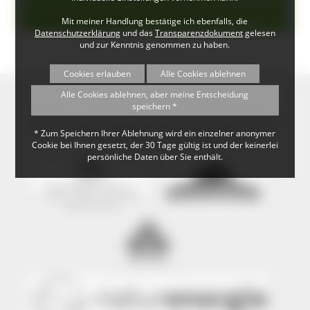
Museen (1)
Mit meiner Handlung bestätige ich ebenfalls, die
Datenschutzerklärung
und das
Transparenzdokument
gelesen
und zur Kenntnis genommen zu haben.
Cookies erlauben
Alle Cookies ablehnen
Alle Cookies ablehnen, aber meine Entscheidung
speichern *
Der Naturpark Südschwarzwald wird präsentiert mit
* Zum Speichern Ihrer Ablehnung wird ein einzelner anonymer
freundlicher Unterstützung von
Cookie bei Ihnen gesetzt, der 30 Tage gültig ist und der keinerlei
persönliche Daten über Sie enthält.