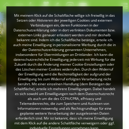
Mit meinem Klick auf die Schaltfläche willige ich freiwillig in das
Setzen oder Aktivieren der jeweiligen Cookies und externen
Verbindungen ein, deren Funktionen in der
Datenschutzerklärung oder in dort verlinkten Dokumenten bzw.
externen Links genauer erläutert werden und mir deshalb
bekannt sind. Indem ich die Schaltfläche betätige, erteile ich
auch meine Einwilligung in personalisierte Werbung durch die in
der Datenschutzerklärung genannten Unternehmen,
insbesondere für Übermittlungen an Drittländer. Ich kann die
datenschutzrechtliche Einwilligung jederzeit mit Wirkung für die
Zukunft durch die Änderung meiner Cookie-Einstellungen oder
das Löschen meiner Cookies widerrufen. Durch den Widerruf
© Peter Mesenholl
der Einwilligung wird die Rechtmäßigkeit der aufgrund der
Im Naturpark Südschwarzwald
Einwilligung bis zum Widerruf erfolgten Verarbeitung nicht
berührt. Mit einer einzelnen Handlung (dem Betätigen der
Schaltfläche), erteile ich mehrere Einwilligungen. Dabei handelt
es sich sowohl um Einwilligungen nach dem Datenschutzrecht
Inhalte zum Thema
als auch um die des CCPA/CPRA, ePrivacy und
Telemedienrechts, die zum Speichern und Auslesen von
"Klimawandel"
Informationen notwendig und als Rechtsgrundlage für eine
geplante weitere Verarbeitung der ausgelesenen Daten
erforderlich sind. Mir ist bekannt, dass ich meine Einwilligung
mit dem Klick auf die andere Schaltfläche verweigern oder ggf.
Alle Einträge
individuelle Einstellungen vornehmen kann.