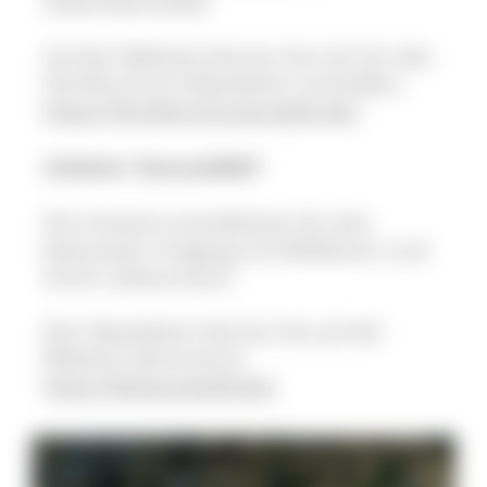
Südschwarzwald.
Auf der Website können Sie sich für den
Herdenschutz-Newsletter anmelden:
https://herdenschutzprojekt.de/
.
Initiative "bewusstWild"
Die Initiative sensibilisiert für den
bewussten Umgang mit Wildtieren und
ihrem Lebensraum.
Den Newsletter können Sie auf der
Website abonnieren:
https://bewusstwild.de/
.