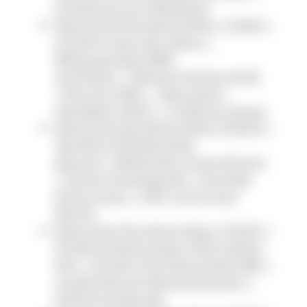
Einladung zum Weidetag
Naturpark-Rundschreiben 1/2026 |
25 Jahre Haus der Natur |
Bildungsarbeit BNE-
zertifiziert | Wiesenmeisterschaft
| Brunch-Höfe | Naturpark-
Gastgeber Wein | Trekking-Camps
Naturpark-Rundschreiben 4/2025 |
Agroforst-Pilotbetriebe
gesucht | Blühende Unternehmen
| Online Kochabende | Virtuelle
Kulturroute | CMT und Grüne
Woche
Naturpark-Rundschreiben 3/2025 |
Förderschwerpunkte 2026 stehen
fest | 20 Jahre AG Naturparke BW |
Landschaft als Wasserspeicher |
Schlemmerbande