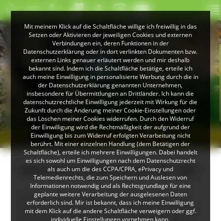
Mit meinem Klick auf die Schaltfläche willige ich freiwillig in das
Setzen oder Aktivieren der jeweiligen Cookies und externen
Verbindungen ein, deren Funktionen in der
Datenschutzerklärung oder in dort verlinkten Dokumenten bzw.
externen Links genauer erläutert werden und mir deshalb
bekannt sind. Indem ich die Schaltfläche betätige, erteile ich
auch meine Einwilligung in personalisierte Werbung durch die in
der Datenschutzerklärung genannten Unternehmen,
insbesondere für Übermittlungen an Drittländer. Ich kann die
datenschutzrechtliche Einwilligung jederzeit mit Wirkung für die
Zukunft durch die Änderung meiner Cookie-Einstellungen oder
das Löschen meiner Cookies widerrufen. Durch den Widerruf
der Einwilligung wird die Rechtmäßigkeit der aufgrund der
© VDN-Fotoportal/Erich Tomschi
Einwilligung bis zum Widerruf erfolgten Verarbeitung nicht
berührt. Mit einer einzelnen Handlung (dem Betätigen der
Schaltfläche), erteile ich mehrere Einwilligungen. Dabei handelt
es sich sowohl um Einwilligungen nach dem Datenschutzrecht
Naturpark-Newsletter für alle
als auch um die des CCPA/CPRA, ePrivacy und
Telemedienrechts, die zum Speichern und Auslesen von
Informationen notwendig und als Rechtsgrundlage für eine
geplante weitere Verarbeitung der ausgelesenen Daten
Seit März 2025 gibt es die Neuigkeiten
erforderlich sind. Mir ist bekannt, dass ich meine Einwilligung
aus dem Naturpark Südschwarzwald für
mit dem Klick auf die andere Schaltfläche verweigern oder ggf.
alle als Online-Newsletter. Darin liefern
individuelle Einstellungen vornehmen kann.