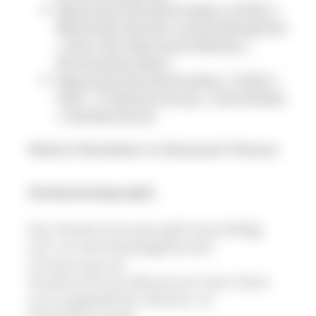
Naturpark-Rundschreiben 2/2025 |
Blühende Schulen und Kindergärten
| Start der Naturpark-Märkte |
Ehrensache Natur
Naturpark-Rundschreiben 1/2025 |
CMT | Trekking-Camps | Kamishibai
| Herdenschutz
Weitere Newsletter zu Naturpark-Themen
Herdenschutzprojekt
Das Herdenschutzprojekt beschäftigt
sich mit betriebsbegleitender
Umsetzung von
Herdenschutzmaßnahmen beim Rind
auf ausgewählten Flächen im