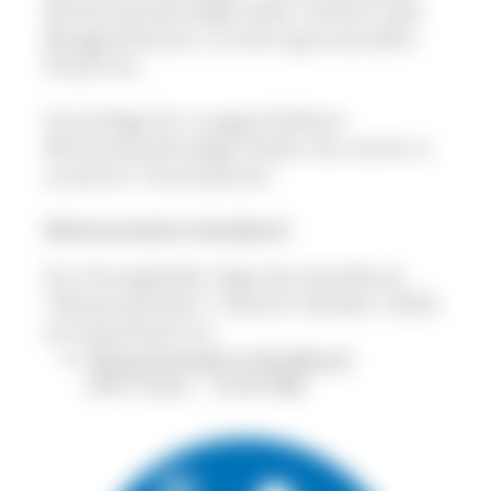
Winterwanderwege laden Hütten oder
Berggasthäuser zu einer genussvollen
Pause ein.
Vorschläge für ausgeschilderte
Winterwanderwege finden Sie rechts in
unserem Tourenportal.
Winterwandern-Handbuch
Für Antragsteller liegt das Handbuch
"Winterwandern" (Stand: Oktober 2003)
als Download vor.
Winterwandern-Handbuch
(PDF Datei - 10,90 MB)