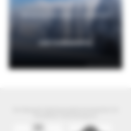
Winterwanderwege im Naturpark
ZUM TOURENPORTAL
© NP Südschwarzwald
Der Naturpark Südschwarzwald wird präsentiert mit
freundlicher Unterstützung von