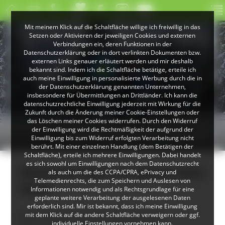
Mit meinem Klick auf die Schaltfläche willige ich freiwillig in das
Setzen oder Aktivieren der jeweiligen Cookies und externen
Verbindungen ein, deren Funktionen in der
Datenschutzerklärung oder in dort verlinkten Dokumenten bzw.
externen Links genauer erläutert werden und mir deshalb
bekannt sind. Indem ich die Schaltfläche betätige, erteile ich
auch meine Einwilligung in personalisierte Werbung durch die in
der Datenschutzerklärung genannten Unternehmen,
insbesondere für Übermittlungen an Drittländer. Ich kann die
datenschutzrechtliche Einwilligung jederzeit mit Wirkung für die
Zukunft durch die Änderung meiner Cookie-Einstellungen oder
das Löschen meiner Cookies widerrufen. Durch den Widerruf
© Hochschwarzwald Tourismus GmbH
der Einwilligung wird die Rechtmäßigkeit der aufgrund der
Winterwandern im Hochschwarzwald
Einwilligung bis zum Widerruf erfolgten Verarbeitung nicht
berührt. Mit einer einzelnen Handlung (dem Betätigen der
Schaltfläche), erteile ich mehrere Einwilligungen. Dabei handelt
es sich sowohl um Einwilligungen nach dem Datenschutzrecht
Winterwandern im glitzernden
als auch um die des CCPA/CPRA, ePrivacy und
Telemedienrechts, die zum Speichern und Auslesen von
Weiß
Informationen notwendig und als Rechtsgrundlage für eine
geplante weitere Verarbeitung der ausgelesenen Daten
erforderlich sind. Mir ist bekannt, dass ich meine Einwilligung
Kein Pistenrummel, keine extra
mit dem Klick auf die andere Schaltfläche verweigern oder ggf.
individuelle Einstellungen vornehmen kann.