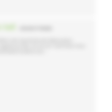
 ließ
- WALDSHUT-TIENGEN
lle in der Geschichte der Reformation
ngeheuren Mut, als sie sich 1524 hinter ihren
sfreiheit forderte und ...