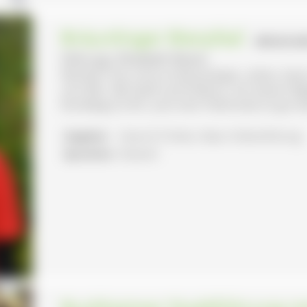
Bräunlinger Bierpfad
- BRÄUNLIN
Führung: Elisabeth Reiner
Wandern Sie rund um Bräunlingen, sehen, lesen
ums Bier. Mit Spaß und Erlebnis, mit meiner B
Rundweg 6,5 km, auch eine Teilstrecke ist gut 
Angebot:
Essen & Trinken, Natur-/Kulturführung
Sprachen:
Deutsch