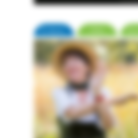
© S. Schrö
▼ Name
Orte
zur