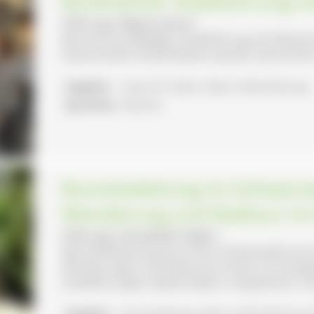
Burkheimer Stadtführung m
Führung: Regina Jenne
Bei einer kurzweiligen Stadtführung mit Weinp
Kaiserstühler Köstlichkeiten werden Geschicht
Angebot:
Essen & Trinken, Natur-/Kulturführung
Sprachen:
Deutsch
Busreiseleitung im Schwarzw
Wanderung und Radtour im 
Führung: Annabelle Siefert
(Bus)-Reiseleitung durch den Schwarzwald und a
Wanderungen und Radtouren hinein ins Kinzigta
Stadtführungen: Baden-Baden, Gengenbach, Lah
Angebot:
Busreiseleitung, Natur-/Kulturführung