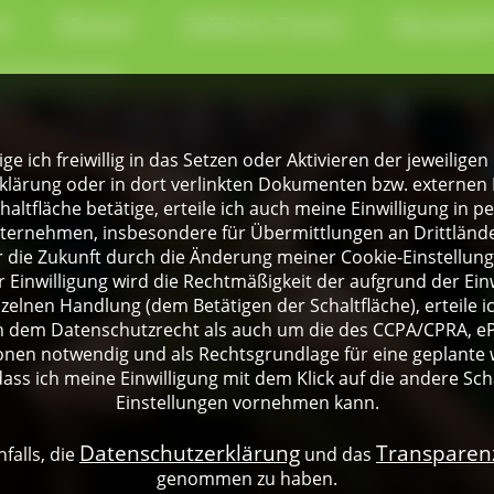
en
Museen
Geführte Touren
Naturpark
-Kochschule
lige ich freiwillig in das Setzen oder Aktivieren der jeweili
klärung oder in dort verlinkten Dokumenten bzw. externen 
altfläche betätige, erteile ich auch meine Einwilligung in 
rnehmen, insbesondere für Übermittlungen an Drittländer
für die Zukunft durch die Änderung meiner Cookie-Einstellu
 Einwilligung wird die Rechtmäßigkeit der aufgrund der Einw
nzelnen Handlung (dem Betätigen der Schaltfläche), erteile 
ch dem Datenschutzrecht als auch um die des CCPA/CPRA, eP
onen notwendig und als Rechtsgrundlage für eine geplante 
dass ich meine Einwilligung mit dem Klick auf die andere Sch
Einstellungen vornehmen kann.
Datenschutzerklärung
Transpare
falls, die
und das
genommen zu haben.