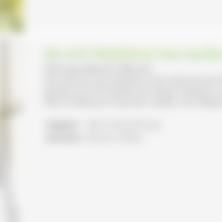
Als sich Waldshut neu taufen
Führung: Beatrice Merone
Wussten Sie, dass Waldshut eine bedeutende Ro
gespielt hat? Die Waldshuter Bürger bewiesen u
Pfarrer Balthasar Hubmaier stellten, der Religion
Angebot:
Natur-/Kulturführung
Sprachen:
Deutsch, Italiano