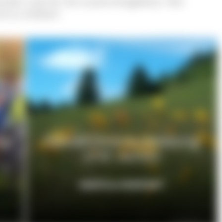
nder Liste für Sie zusammengefasst. Hier
nd zu erleben!
en
Gästeführerausbildung
und -verein
INFOS & KONTAKT