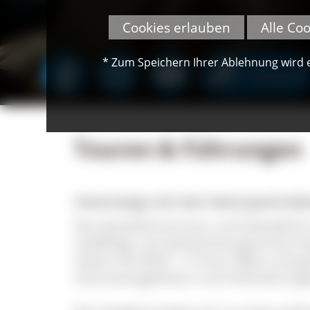
Cookies erlauben
Alle Co
* Zum Speichern Ihrer Ablehnung wird ei
SPENDEN
Touren & Führungen
Unterwegs mit den Naturpark-Gäs
Die Gästeführerinnen und Gästeführ
vielfältige und abwechslungsreiche A
haben die Wahl - in Ihrer Nähe und g
Interessengebieten und Anforderung