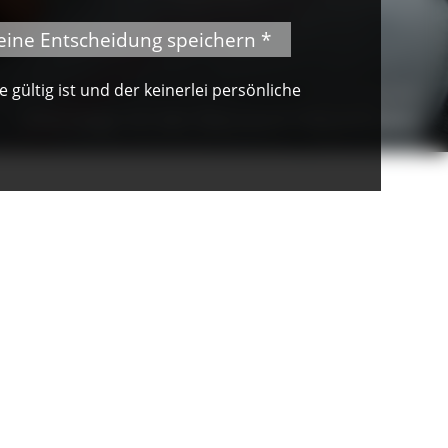
eine Entscheidung speichern *
gültig ist und der keinerlei persönliche
© Peter Mesenholl
Unterwegs mit den Naturpark-Gästeführern