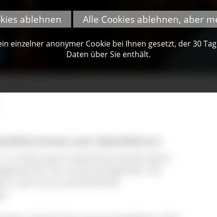
okies ablehnen
Alle Cookies ablehnen, aber m
n einzelner anonymer Cookie bei Ihnen gesetzt, der 30 Tage 
Daten über Sie enthält.
teführerinnen und -Gästeführern
er im Naturpark Südschwarzwald haben
ngebote für Sie zusammengestellt. Sie
anz nach Ihren persönlichen
en.