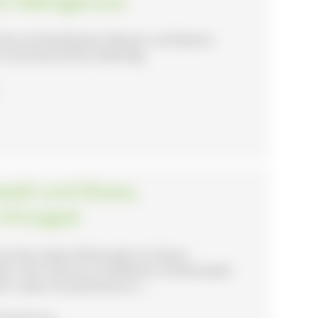
it Weingenuss
robe mit Burkheimer Weinen und kleinen
e und Geschichten lebendig.
ald und Elsass,
Kinzigtal
uf die andere Rheinseite ins Elsass.
l in der Ortenau im Mittleren Schwarzwald.
r sowie Chrysanthema in ...
, Wanderung