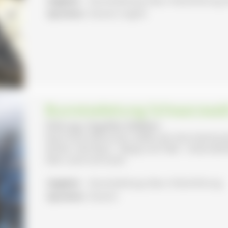
Sprachen:
Deutsch, English
Busreiseleitung Schwarzwal
Führung: Angelika Edlefsen
Nach Ihren Wünschen stellen wir eine interess
dürfen: Viel Natur - Berge und Täler - Kulturde
über Land und Leute
Angebot:
Busreiseleitung, Natur-/Kulturführung
Sprachen:
Deutsch