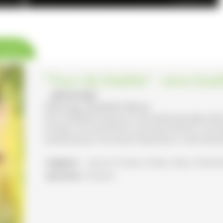
der-Esch
© VDN/Willi Auer
 Karte
"Tour de Städtle" - eine Sta
- BRÄUNLINGEN
Führung: Elisabeth Reiner
Eine Stadtführung durch die altehrwürdige Zäh
Freude, mit Geschichte und Geschichten, und a
kombinierbar mit einem Abstecher in die heim
Angebot:
Essen & Trinken, Kinder, Natur-/Kultu
Sprachen:
Deutsch