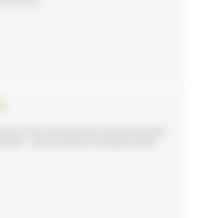
d
ante Tour für Sie zusammen. Was Sie erwarten
nkmäler - Gotik und Barock Viel Spannendes