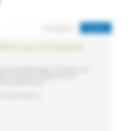
dtführung mit Elisabeth
ringerstadt Bräunlingen, mit Humor und
lles mit wahrem Hintergrund. Auch
ische Löwenbrauerei.
rführung, Wanderung