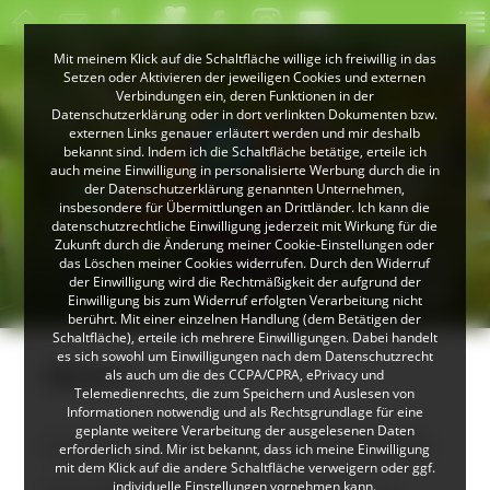
Mit meinem Klick auf die Schaltfläche willige ich freiwillig in das
Setzen oder Aktivieren der jeweiligen Cookies und externen
Verbindungen ein, deren Funktionen in der
Datenschutzerklärung oder in dort verlinkten Dokumenten bzw.
externen Links genauer erläutert werden und mir deshalb
bekannt sind. Indem ich die Schaltfläche betätige, erteile ich
auch meine Einwilligung in personalisierte Werbung durch die in
der Datenschutzerklärung genannten Unternehmen,
insbesondere für Übermittlungen an Drittländer. Ich kann die
datenschutzrechtliche Einwilligung jederzeit mit Wirkung für die
Zukunft durch die Änderung meiner Cookie-Einstellungen oder
das Löschen meiner Cookies widerrufen. Durch den Widerruf
© Hoffmann
der Einwilligung wird die Rechtmäßigkeit der aufgrund der
Hochmoor-Perlmutterfalter
Einwilligung bis zum Widerruf erfolgten Verarbeitung nicht
berührt. Mit einer einzelnen Handlung (dem Betätigen der
Schaltfläche), erteile ich mehrere Einwilligungen. Dabei handelt
es sich sowohl um Einwilligungen nach dem Datenschutzrecht
Moore
als auch um die des CCPA/CPRA, ePrivacy und
Telemedienrechts, die zum Speichern und Auslesen von
Informationen notwendig und als Rechtsgrundlage für eine
geplante weitere Verarbeitung der ausgelesenen Daten
Urwüchsige Inseln in der Kulturlandschaft
erforderlich sind. Mir ist bekannt, dass ich meine Einwilligung
mit dem Klick auf die andere Schaltfläche verweigern oder ggf.
individuelle Einstellungen vornehmen kann.