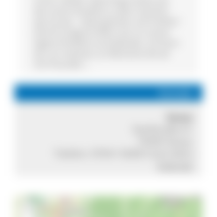
Unser Leitbild "Zwei Dinge hatten wir,
die unsere Kindheit zu dem machten,
wie sie war - Geborgenheit und Freiheit."
(Astrid Lindgren) Wenn wir an unsere
eigene Kindheit zurückdenken, erinnern
wir uns meistens an Momente die wir
mit Freunden ...
Kontakt
Sexau
Dorfstraße 61
79350 Sexau
Telefon:
07641-9268 0
Internet
+