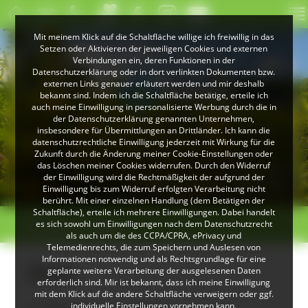
Mit meinem Klick auf die Schaltfläche willige ich freiwillig in das
Setzen oder Aktivieren der jeweiligen Cookies und externen
Verbindungen ein, deren Funktionen in der
Datenschutzerklärung oder in dort verlinkten Dokumenten bzw.
externen Links genauer erläutert werden und mir deshalb
bekannt sind. Indem ich die Schaltfläche betätige, erteile ich
auch meine Einwilligung in personalisierte Werbung durch die in
der Datenschutzerklärung genannten Unternehmen,
insbesondere für Übermittlungen an Drittländer. Ich kann die
datenschutzrechtliche Einwilligung jederzeit mit Wirkung für die
Zukunft durch die Änderung meiner Cookie-Einstellungen oder
das Löschen meiner Cookies widerrufen. Durch den Widerruf
© Peter Mesenholl
der Einwilligung wird die Rechtmäßigkeit der aufgrund der
Im Naturpark Südschwarzwald
Einwilligung bis zum Widerruf erfolgten Verarbeitung nicht
berührt. Mit einer einzelnen Handlung (dem Betätigen der
Schaltfläche), erteile ich mehrere Einwilligungen. Dabei handelt
>
>
es sich sowohl um Einwilligungen nach dem Datenschutzrecht
Übersicht
Sexau
als auch um die des CCPA/CPRA, ePrivacy und
Telemedienrechts, die zum Speichern und Auslesen von
Informationen notwendig und als Rechtsgrundlage für eine
Sexau
geplante weitere Verarbeitung der ausgelesenen Daten
erforderlich sind. Mir ist bekannt, dass ich meine Einwilligung
mit dem Klick auf die andere Schaltfläche verweigern oder ggf.
individuelle Einstellungen vornehmen kann.