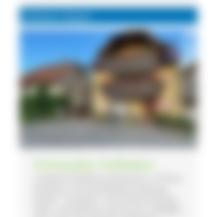
Anbieter Vesper
Schwaabs Hofladen
Landwirtschaftlicher Betrieb (ca. 150 ha),
Ackerbau, Grünlandbewirtschaftung,
Rinder-, Schweine- und Hühnerhaltung,
Obst- und Weinbau, Brennerei, Hofladen