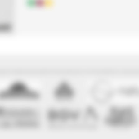
park Südschwarzwald wird präsentiert mit freundlicher Unterst