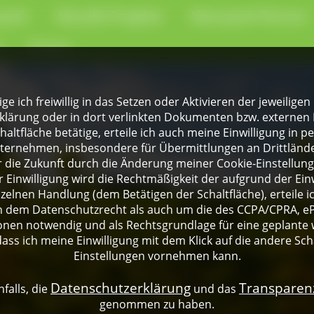
park
Aktuelle Projekte
Naturpark-Partner
e
Presse
lige ich freiwillig in das Setzen oder Aktivieren der jeweili
klärung oder in dort verlinkten Dokumenten bzw. externen 
altfläche betätige, erteile ich auch meine Einwilligung in 
rnehmen, insbesondere für Übermittlungen an Drittländer
für die Zukunft durch die Änderung meiner Cookie-Einstellu
 Einwilligung wird die Rechtmäßigkeit der aufgrund der Einw
nzelnen Handlung (dem Betätigen der Schaltfläche), erteile 
ch dem Datenschutzrecht als auch um die des CCPA/CPRA, eP
onen notwendig und als Rechtsgrundlage für eine geplante 
dass ich meine Einwilligung mit dem Klick auf die andere Sch
Einstellungen vornehmen kann.
Datenschutzerklärung
Transpare
falls, die
und das
genommen zu haben.