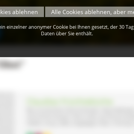
okies ablehnen
Alle Cookies ablehnen, aber m
n einzelner anonymer Cookie bei Ihnen gesetzt, der 30 Tage 
Daten über Sie enthält.
Obst"
Claudias Früchteküche
Bei uns kommen Feinschmecker, Naturliebhabe
voll auf ihre Kosten: Denn mehr als 90 verschi
Gelees, Sirup, Säfte, eingelegtes Obst, Chutne