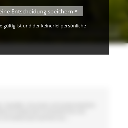
eine Entscheidung speichern *
gültig ist und der keinerlei persönliche
© Peter Mesenholl
Im Naturpark Südschwarzwald
r, Genießer, Gourmets und Leckermäulchen
edene Produkte wie Fruchtaufstriche und
ys und Gewürzsalz stammen aus ...