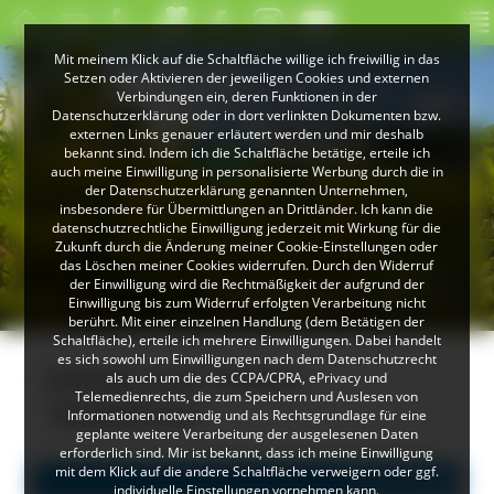
Mit meinem Klick auf die Schaltfläche willige ich freiwillig in das
Setzen oder Aktivieren der jeweiligen Cookies und externen
Verbindungen ein, deren Funktionen in der
Datenschutzerklärung oder in dort verlinkten Dokumenten bzw.
externen Links genauer erläutert werden und mir deshalb
bekannt sind. Indem ich die Schaltfläche betätige, erteile ich
auch meine Einwilligung in personalisierte Werbung durch die in
der Datenschutzerklärung genannten Unternehmen,
insbesondere für Übermittlungen an Drittländer. Ich kann die
datenschutzrechtliche Einwilligung jederzeit mit Wirkung für die
Zukunft durch die Änderung meiner Cookie-Einstellungen oder
das Löschen meiner Cookies widerrufen. Durch den Widerruf
© Peter Mesenholl
der Einwilligung wird die Rechtmäßigkeit der aufgrund der
Im Naturpark Südschwarzwald
Einwilligung bis zum Widerruf erfolgten Verarbeitung nicht
berührt. Mit einer einzelnen Handlung (dem Betätigen der
Schaltfläche), erteile ich mehrere Einwilligungen. Dabei handelt
es sich sowohl um Einwilligungen nach dem Datenschutzrecht
Inhalte zum Thema
als auch um die des CCPA/CPRA, ePrivacy und
Telemedienrechts, die zum Speichern und Auslesen von
"Radfahren"
Informationen notwendig und als Rechtsgrundlage für eine
geplante weitere Verarbeitung der ausgelesenen Daten
erforderlich sind. Mir ist bekannt, dass ich meine Einwilligung
mit dem Klick auf die andere Schaltfläche verweigern oder ggf.
Alle Einträge
individuelle Einstellungen vornehmen kann.