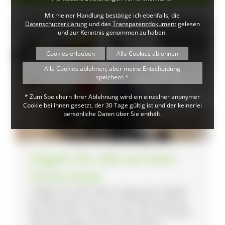
Mit meiner Handlung bestätige ich ebenfalls, die
Datenschutzerklärung
und das
Transparenzdokument
gelesen
und zur Kenntnis genommen zu haben.
Cookies erlauben
Alle Cookies ablehnen
Alle Cookies ablehnen, aber meine Entscheidung
speichern *
* Zum Speichern Ihrer Ablehnung wird ein einzelner anonymer
Cookie bei Ihnen gesetzt, der 30 Tage gültig ist und der keinerlei
persönliche Daten über Sie enthält.
Segeln für alle auf dem
Schluchsee
"Segeln für alle" bietet integratives Segeln
für Menschen mit und ohne Behinderung.
Mit dem Mini-12-Racer oder dem Paraboot
wird das Segeln zum barrierefreien