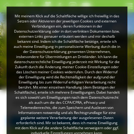
Mit meinem Klick auf die Schaltfläche willige ich freiwillig in das
Setzen oder Aktivieren der jeweiligen Cookies und externen
Verbindungen ein, deren Funktionen in der
Datenschutzerklärung oder in dort verlinkten Dokumenten bzw.
externen Links genauer erläutert werden und mir deshalb
bekannt sind. Indem ich die Schaltfläche betätige, erteile ich
auch meine Einwilligung in personalisierte Werbung durch die in
der Datenschutzerklärung genannten Unternehmen,
insbesondere für Übermittlungen an Drittländer. Ich kann die
datenschutzrechtliche Einwilligung jederzeit mit Wirkung für die
Zukunft durch die Änderung meiner Cookie-Einstellungen oder
das Löschen meiner Cookies widerrufen. Durch den Widerruf
© Peter Mesenholl
der Einwilligung wird die Rechtmäßigkeit der aufgrund der
Im Naturpark Südschwarzwald
Einwilligung bis zum Widerruf erfolgten Verarbeitung nicht
berührt. Mit einer einzelnen Handlung (dem Betätigen der
Schaltfläche), erteile ich mehrere Einwilligungen. Dabei handelt
es sich sowohl um Einwilligungen nach dem Datenschutzrecht
Inhalte zum Thema "Wasser"
als auch um die des CCPA/CPRA, ePrivacy und
Telemedienrechts, die zum Speichern und Auslesen von
Informationen notwendig und als Rechtsgrundlage für eine
geplante weitere Verarbeitung der ausgelesenen Daten
Alle Einträge
erforderlich sind. Mir ist bekannt, dass ich meine Einwilligung
mit dem Klick auf die andere Schaltfläche verweigern oder ggf.
Barrierefreier Naturpark (1)
individuelle Einstellungen vornehmen kann.