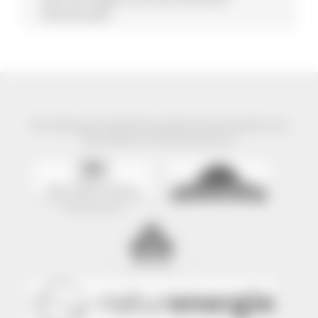
Wasserspaß.
Der Naturpark Südschwarzwald wird präsentiert mit
freundlicher Unterstützung von