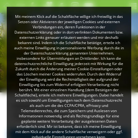
Mit meinem Klick auf die Schaltfläche willige ich freiwillig in das
Setzen oder Aktivieren der jeweiligen Cookies und externen
Verbindungen ein, deren Funktionen in der
Datenschutzerklärung oder in dort verlinkten Dokumenten bzw.
externen Links genauer erläutert werden und mir deshalb
bekannt sind. Indem ich die Schaltfläche betätige, erteile ich
auch meine Einwilligung in personalisierte Werbung durch die in
der Datenschutzerklärung genannten Unternehmen,
insbesondere für Übermittlungen an Drittländer. Ich kann die
datenschutzrechtliche Einwilligung jederzeit mit Wirkung für die
Zukunft durch die Änderung meiner Cookie-Einstellungen oder
das Löschen meiner Cookies widerrufen. Durch den Widerruf
© Peter Mesenholl
der Einwilligung wird die Rechtmäßigkeit der aufgrund der
Im Naturpark Südschwarzwald
Einwilligung bis zum Widerruf erfolgten Verarbeitung nicht
berührt. Mit einer einzelnen Handlung (dem Betätigen der
Schaltfläche), erteile ich mehrere Einwilligungen. Dabei handelt
es sich sowohl um Einwilligungen nach dem Datenschutzrecht
Inhalte zum Thema
als auch um die des CCPA/CPRA, ePrivacy und
Telemedienrechts, die zum Speichern und Auslesen von
"Zertifizierung"
Informationen notwendig und als Rechtsgrundlage für eine
geplante weitere Verarbeitung der ausgelesenen Daten
erforderlich sind. Mir ist bekannt, dass ich meine Einwilligung
mit dem Klick auf die andere Schaltfläche verweigern oder ggf.
Alle Einträge
individuelle Einstellungen vornehmen kann.