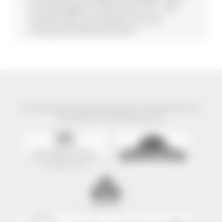
Die zweizügige Grundschule mit ca. 160
Schülerinnen und Schülern hat das
Schulprofil: DER NATUR AUF ...
Der Naturpark Südschwarzwald wird präsentiert mit
freundlicher Unterstützung von