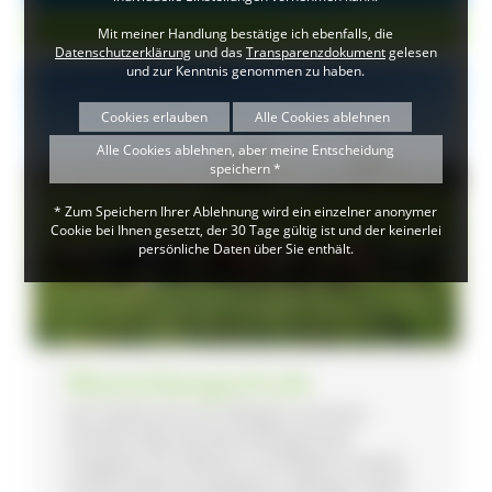
Naturpark Schule (1)
Mit meiner Handlung bestätige ich ebenfalls, die
Datenschutzerklärung
und das
Transparenzdokument
gelesen
und zur Kenntnis genommen zu haben.
Cookies erlauben
Alle Cookies ablehnen
Alle Cookies ablehnen, aber meine Entscheidung
speichern *
* Zum Speichern Ihrer Ablehnung wird ein einzelner anonymer
Cookie bei Ihnen gesetzt, der 30 Tage gültig ist und der keinerlei
persönliche Daten über Sie enthält.
Warenbergschule
Am Stadtrand von Villingen auf einer
Anhöhe liegt die Warenbergschule
umgeben von Wiesen und Wald in einem
Landschaftsschutzgebiet („Villingen Süd“).