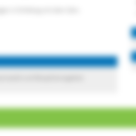
gen in Einklang mit dem Sein.
arzwald und Biosphärengebiet