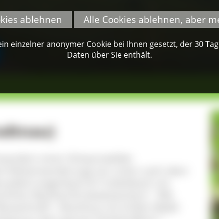
okies ablehnen
Alle Cookies ablehnen, aber m
n einzelner anonymer Cookie bei Ihnen gesetzt, der 30 Tage 
Daten über Sie enthält.
odtnau)
Erwandern einer Schwarzwälder
ch-Kletterwanderung) von unten nach oben
urpfad Langenbach & Trubelsbach mit
licher Bachlauf & Gewässertiere", "Mit
asserkraft!", Abschluss mit Grillen [Äpfel