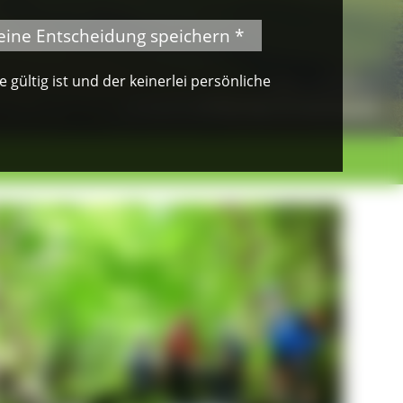
eine Entscheidung speichern *
gültig ist und der keinerlei persönliche
© Klaus Peter Kappest
Albsteig Schwarzwald