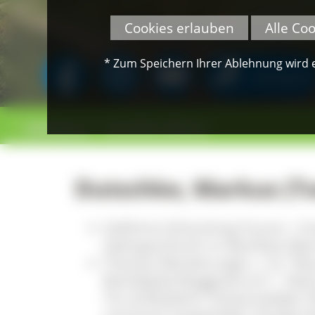
Cookies erlauben
Alle Co
* Zum Speichern Ihrer Ablehnung wird ei
SPENDEN
>
>
Gästeführer
Dutschke, Markus
Dutschke, Markus (T
Geführte Schluchting-Touren = 
Gebirgsschlucht im Bachbett (Ba
Themen-Wanderungen, z. B. "Nat
Barfußpfad Muggenbrunn", "Natür
Tal- & Weitblick: Schwarzwälder W