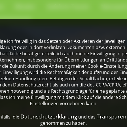
en
Museen
Geführte Touren
Naturpark
-Kochschule
lige ich freiwillig in das Setzen oder Aktivieren der jeweili
klärung oder in dort verlinkten Dokumenten bzw. externen 
altfläche betätige, erteile ich auch meine Einwilligung in 
rnehmen, insbesondere für Übermittlungen an Drittländer
für die Zukunft durch die Änderung meiner Cookie-Einstellu
 Einwilligung wird die Rechtmäßigkeit der aufgrund der Einw
nzelnen Handlung (dem Betätigen der Schaltfläche), erteile 
ch dem Datenschutzrecht als auch um die des CCPA/CPRA, eP
onen notwendig und als Rechtsgrundlage für eine geplante 
dass ich meine Einwilligung mit dem Klick auf die andere Sch
Einstellungen vornehmen kann.
Datenschutzerklärung
Transpare
falls, die
und das
genommen zu haben.