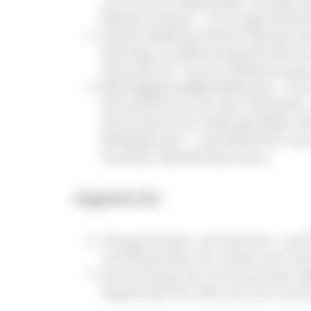
und frisch hergestellter Stockbro
Bioland-Anbau – frisch gemahlen
Nordic-Walking, Nordic-Skiing Cla
Skating), Snowshoeing (Schneesc
(lizenzierter Trainer B Breitensp
Barfußgehen&Barfußlaufen - mi
Schuhe/Schutz für die Fußsohlen,
die Freiheit der Füße genießen:
Wildpflanzen – individuell für e
Familien; Barfuß-Seminare.
Angebote für:
das ganze Jahr mit Sommer- und W
und besonders für Gäste vom fam
Schluchting, das sommerliches High
September für alle, die sich trau