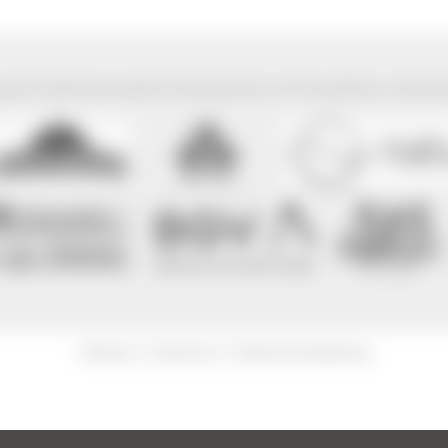
park Südschwarzwald wird präsentiert mit freundlicher Unterst
|
|
Sitemap
Impressum
Datenschutzerklärung