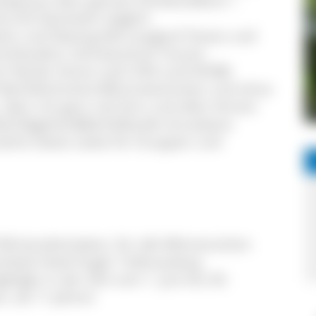
tteig (aus dem ganzen Dinkelvollkorn –
)] und Getränke möglich
ssic und Skating (Ski-Langlauf Classic und
huhlaufen), Schneeschuh-Touren
ort Nordic Active nach DSV und DOSB)
t Barfußschuhen/Minimalschuhen und ohne
 aber mit ganz viel Sinn und allen Sinnen
 Barfußgehen&Barfußlaufen & essbare
inzelne Gäste sowie für Gruppen und
interaktivitäten, für alle Mitmenschen
ilotel Hotel Engel, Todtnauberg
light in der Zeit vom 1. Juni bis 30.
en, ab 11 Jahren