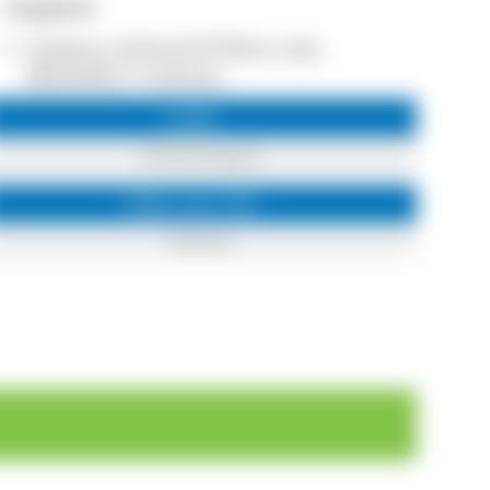
Angebot
Erlebnis: SCHLUCHTING in der
BERGWELT Todtnau
Links
Schluchting.de
Infos zum Ort
Todtnau