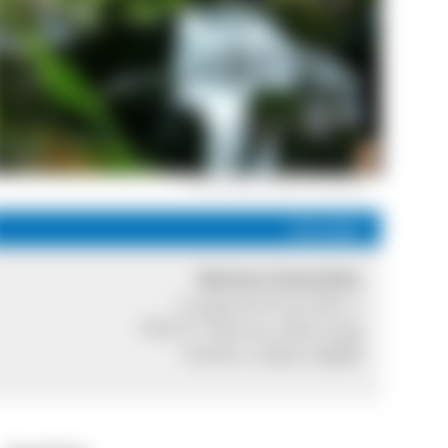
Schluchting © Markus Dutschke
Kontakt
Markus Dutschke
Langenbachstraße 2
79674 Todtnau-Aftersteg
Telefon:
07671 8000