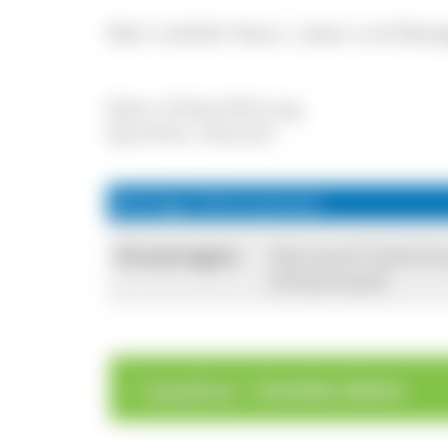
Mein Leitbild: Natur, Leben und Bewe
Natur-/Kulturführung
Sprachen: Deutsch
Wichtige Informationen
Einsatzregion:
Naturpark Südschw
Schwarzwald
>
>
Gästeführer
Dutschke, Markus