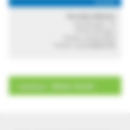
Kontakt
Veronika Albicker
Auenbergstr. 20
78183 Hüfingen
Telefon:
07707 9310
Telefon:
0176 98803180
>
>
Gästeführer
Albicker, Veronika