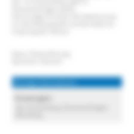
der "zu Fürstenberg" geht in
Donaueschingen weiter.
Gerne zeige ich Ihnen die Geheimnisse
um die Donauquelle und die Stadt am
Ursprung der Donau!
Natur-/Kulturführung
Sprachen: Deutsch
Wichtige Informationen
Einsatzregion:
der Fürstenberg, Donaueschingen,
Blumberg