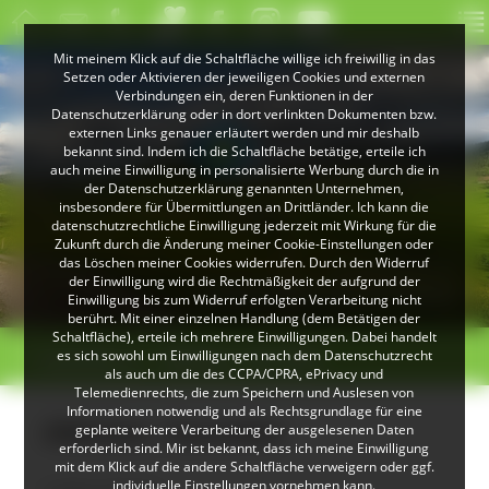
Mit meinem Klick auf die Schaltfläche willige ich freiwillig in das
Setzen oder Aktivieren der jeweiligen Cookies und externen
Verbindungen ein, deren Funktionen in der
Datenschutzerklärung oder in dort verlinkten Dokumenten bzw.
externen Links genauer erläutert werden und mir deshalb
bekannt sind. Indem ich die Schaltfläche betätige, erteile ich
auch meine Einwilligung in personalisierte Werbung durch die in
der Datenschutzerklärung genannten Unternehmen,
insbesondere für Übermittlungen an Drittländer. Ich kann die
datenschutzrechtliche Einwilligung jederzeit mit Wirkung für die
Zukunft durch die Änderung meiner Cookie-Einstellungen oder
das Löschen meiner Cookies widerrufen. Durch den Widerruf
© Christoph Wasmer
der Einwilligung wird die Rechtmäßigkeit der aufgrund der
Landschaft bei Herrenschwand
Einwilligung bis zum Widerruf erfolgten Verarbeitung nicht
berührt. Mit einer einzelnen Handlung (dem Betätigen der
Schaltfläche), erteile ich mehrere Einwilligungen. Dabei handelt
>
>
es sich sowohl um Einwilligungen nach dem Datenschutzrecht
Gästeführer
Albicker, Veronika
als auch um die des CCPA/CPRA, ePrivacy und
Telemedienrechts, die zum Speichern und Auslesen von
Informationen notwendig und als Rechtsgrundlage für eine
Albicker, Veronika
geplante weitere Verarbeitung der ausgelesenen Daten
erforderlich sind. Mir ist bekannt, dass ich meine Einwilligung
mit dem Klick auf die andere Schaltfläche verweigern oder ggf.
individuelle Einstellungen vornehmen kann.