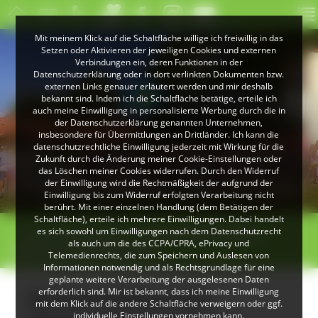
Mit meinem Klick auf die Schaltfläche willige ich freiwillig in das
Setzen oder Aktivieren der jeweiligen Cookies und externen
Verbindungen ein, deren Funktionen in der
Datenschutzerklärung oder in dort verlinkten Dokumenten bzw.
externen Links genauer erläutert werden und mir deshalb
bekannt sind. Indem ich die Schaltfläche betätige, erteile ich
auch meine Einwilligung in personalisierte Werbung durch die in
der Datenschutzerklärung genannten Unternehmen,
insbesondere für Übermittlungen an Drittländer. Ich kann die
datenschutzrechtliche Einwilligung jederzeit mit Wirkung für die
Zukunft durch die Änderung meiner Cookie-Einstellungen oder
das Löschen meiner Cookies widerrufen. Durch den Widerruf
der Einwilligung wird die Rechtmäßigkeit der aufgrund der
Gemeinschaftsschule Hotzenwald Herrischried
Einwilligung bis zum Widerruf erfolgten Verarbeitung nicht
berührt. Mit einer einzelnen Handlung (dem Betätigen der
Schaltfläche), erteile ich mehrere Einwilligungen. Dabei handelt
>
>
es sich sowohl um Einwilligungen nach dem Datenschutzrecht
Naturparkschulen
Gemeinschaftsschule
als auch um die des CCPA/CPRA, ePrivacy und
Hotzenwald Herrischried
Telemedienrechts, die zum Speichern und Auslesen von
Informationen notwendig und als Rechtsgrundlage für eine
geplante weitere Verarbeitung der ausgelesenen Daten
erforderlich sind. Mir ist bekannt, dass ich meine Einwilligung
Gemeinschaftsschule
mit dem Klick auf die andere Schaltfläche verweigern oder ggf.
individuelle Einstellungen vornehmen kann.