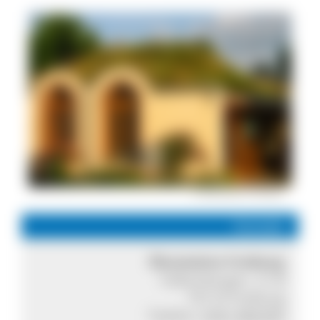
© Ökostation Freiburg
Kontakt
Ökostation Freiburg
Falkenbergstr. 21 B
79110 Freiburg
Telefon:
0761 892333