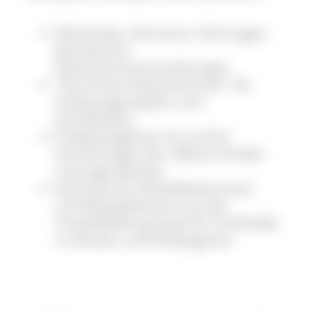
Workshops, Seminare, Führungen,
Jahreskurse,
Diskussionsveranstaltungen
"Das Grüne Klassenzimmer" für
Kindertagesstätten und
Schulklassen
Projektangebote mit und für
Einrichtungen der offenen Kinder-
und Jugendarbeit
Seminare für Multiplikatorinnen
und Multiplikatoren aus der
Umweltbildung sowie für Fachkräfte
in Schulen und Kindergärten