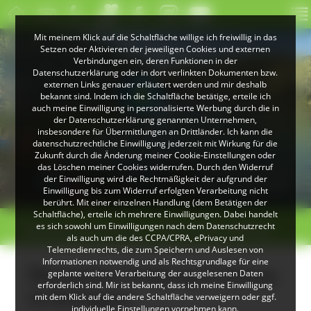
Mit meinem Klick auf die Schaltfläche willige ich freiwillig in das
Setzen oder Aktivieren der jeweiligen Cookies und externen
Verbindungen ein, deren Funktionen in der
Datenschutzerklärung oder in dort verlinkten Dokumenten bzw.
externen Links genauer erläutert werden und mir deshalb
bekannt sind. Indem ich die Schaltfläche betätige, erteile ich
auch meine Einwilligung in personalisierte Werbung durch die in
der Datenschutzerklärung genannten Unternehmen,
insbesondere für Übermittlungen an Drittländer. Ich kann die
datenschutzrechtliche Einwilligung jederzeit mit Wirkung für die
Zukunft durch die Änderung meiner Cookie-Einstellungen oder
das Löschen meiner Cookies widerrufen. Durch den Widerruf
© Klaus Peter Kappest
der Einwilligung wird die Rechtmäßigkeit der aufgrund der
Albsteig Schwarzwald
Einwilligung bis zum Widerruf erfolgten Verarbeitung nicht
berührt. Mit einer einzelnen Handlung (dem Betätigen der
Schaltfläche), erteile ich mehrere Einwilligungen. Dabei handelt
>
>
es sich sowohl um Einwilligungen nach dem Datenschutzrecht
Bildungseinrichtungen
Ökostation Freiburg
als auch um die des CCPA/CPRA, ePrivacy und
Telemedienrechts, die zum Speichern und Auslesen von
Informationen notwendig und als Rechtsgrundlage für eine
Ökostation Freiburg (Freiburg
geplante weitere Verarbeitung der ausgelesenen Daten
erforderlich sind. Mir ist bekannt, dass ich meine Einwilligung
im Breisgau)
mit dem Klick auf die andere Schaltfläche verweigern oder ggf.
individuelle Einstellungen vornehmen kann.