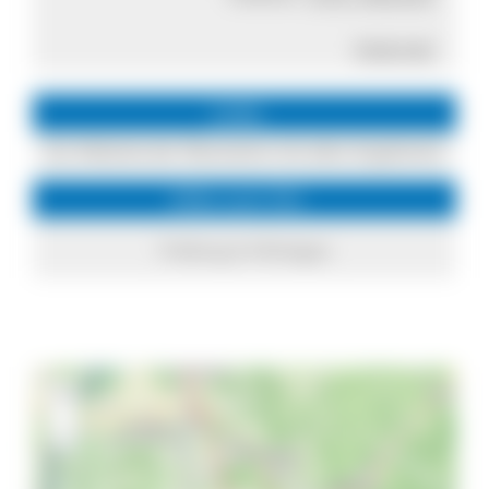
Internet
Links
Zur Website der Ökostation mit allen Angeboten
Infos zum Ort
Freiburg im Breisgau
+
−