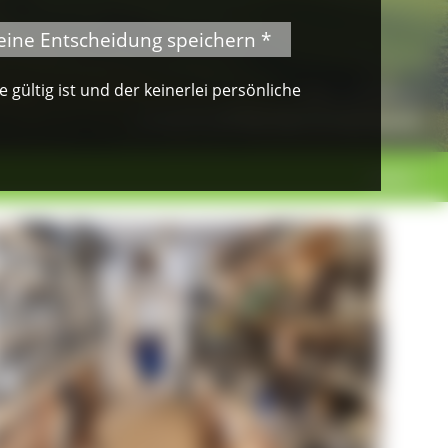
eine Entscheidung speichern *
gültig ist und der keinerlei persönliche
© Klaus Peter Kappest
Albsteig Schwarzwald
weiter >