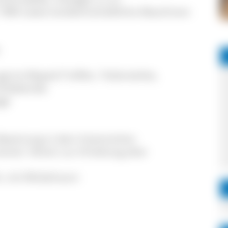
1984 sowie landwirtschaftliche Maschinen
erne Moped-Treffen, Teilemärkte,
illabende.
ge
ewirtung in dem historischen
rein: Verein zur Erhaltung alter
h, mit Wickelraum