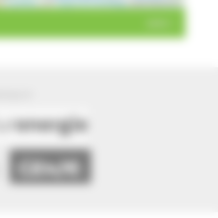
Leaflet
|
©
OpenStreetMap
contributors
weiter >
ützung von