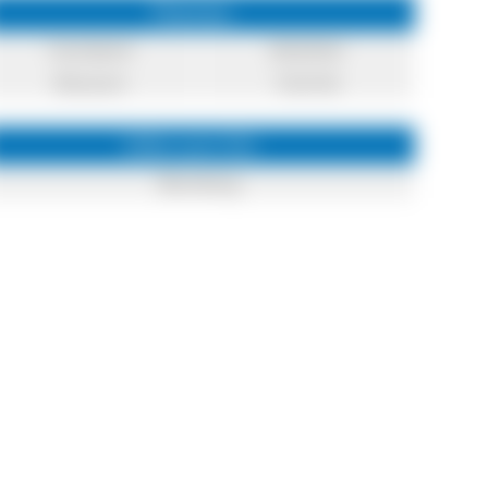
Themen
Handwerk
Mobilität
Museum
Technik
Infos zum Ort
Blumberg