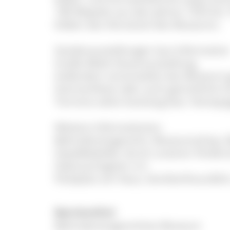
180 Mopeds aus den Jahren 1953 bis 
bilden das Herzstück des Museums.
Sonderausstellungen laut Information
Große Miele Dauerausstellung.
Außerdem veranstaltet das Museum g
Sommerfeste oder auch gemütliche Gr
Termine siehe Aushang bzw. Homepa
Weitere Informationen:
Behindertengerecht, Museumsshop, B
Gewölbekeller durch unseren Förderve
Gebrauchsgüter e.V.
Parkplatz am Haus, familienfreundlic
Barrierefrei
Behindertengerechtes Museum