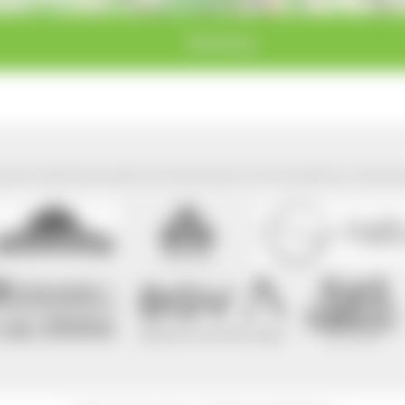
Blumberg
park Südschwarzwald wird präsentiert mit freundlicher Unterst