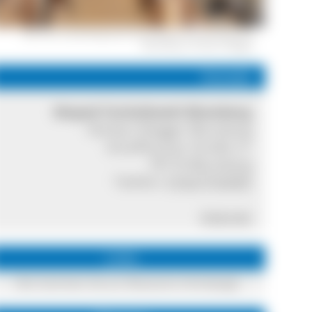
Einer der Ausstellungsräume des Moped-Technik-Museums
Blumberg © Herbert Riegger
Kontakt
Moped-Technikwelt Blumberg
Herbert Riegger Blumberg
Schaffhauser Straße 21
78176 Blumberg
Telefon:
01627753505
Internet
Links
Hier kommen Sie zur Museums-Homepage