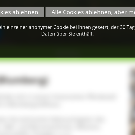
okies ablehnen
Alle Cookies ablehnen, aber m
n einzelner anonymer Cookie bei Ihnen gesetzt, der 30 Tage 
Daten über Sie enthält.
Blumberg
Blumberg)
det sich in einem historischen Pferdestall
 in Blumberg-Zollhaus.
cken Sie technische Gebrauchsgüter des
b-, Näh- und Büromaschinen, Motoren,
ittmodelle, Ostalgie u.v.m.