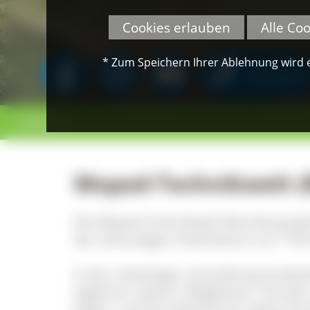
Cookies erlauben
Alle Co
* Zum Speichern Ihrer Ablehnung wird ei
SPENDEN
< zurück
Moped-Technikwelt (
Die Moped-Technikwelt Blumberg befin
der ehemaligen Posthalterei von 1700
In der vielseitigen Ausstellung entde
täglichen Lebens: Bügeleisen, Schrei
Radio- und Fernsehtechnik sowie Schn