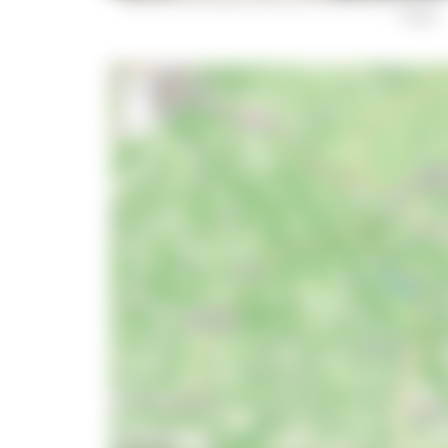
Riegger
+
−
10 km