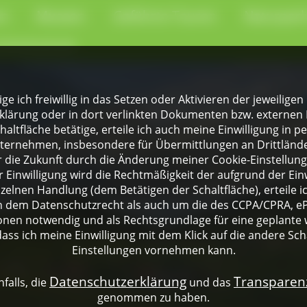
en
Museen
Geführte Touren
Naturpark
-Kochschule
lige ich freiwillig in das Setzen oder Aktivieren der jeweili
klärung oder in dort verlinkten Dokumenten bzw. externen 
altfläche betätige, erteile ich auch meine Einwilligung in 
rnehmen, insbesondere für Übermittlungen an Drittländer
für die Zukunft durch die Änderung meiner Cookie-Einstellu
 Einwilligung wird die Rechtmäßigkeit der aufgrund der Einw
nzelnen Handlung (dem Betätigen der Schaltfläche), erteile 
ch dem Datenschutzrecht als auch um die des CCPA/CPRA, eP
onen notwendig und als Rechtsgrundlage für eine geplante 
dass ich meine Einwilligung mit dem Klick auf die andere Sch
Einstellungen vornehmen kann.
Datenschutzerklärung
Transpare
falls, die
und das
genommen zu haben.