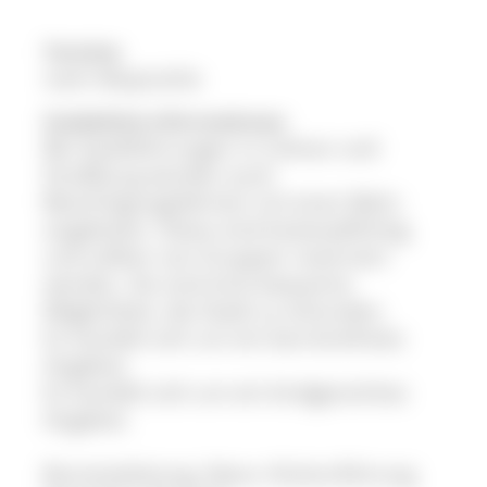
Termine
nach Absprache
Zusätzliche Informationen
Bei Stadtführungen in Colmar und
Straßburg werden auch
Besichtigungsfahrten mit einer Bahn
angeboten. Diese sind kostenpflichtig
und sollten von Gruppen reserviert
werden. Sie sind eine bequeme
Möglichkeit, die Stadt zu erkunden.
Es handelt sich um ein barrierefreies
Angebot.
Es handelt sich um ein kindgerechtes
Angebot.
Busreiseleitung, Natur-/Kulturführung