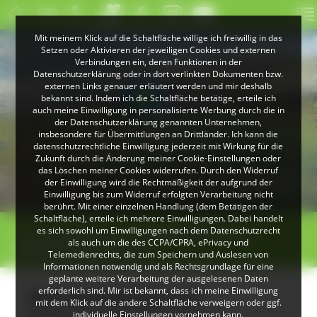
Mit meinem Klick auf die Schaltfläche willige ich freiwillig in das
Setzen oder Aktivieren der jeweiligen Cookies und externen
Verbindungen ein, deren Funktionen in der
Datenschutzerklärung oder in dort verlinkten Dokumenten bzw.
externen Links genauer erläutert werden und mir deshalb
bekannt sind. Indem ich die Schaltfläche betätige, erteile ich
auch meine Einwilligung in personalisierte Werbung durch die in
der Datenschutzerklärung genannten Unternehmen,
insbesondere für Übermittlungen an Drittländer. Ich kann die
datenschutzrechtliche Einwilligung jederzeit mit Wirkung für die
Zukunft durch die Änderung meiner Cookie-Einstellungen oder
das Löschen meiner Cookies widerrufen. Durch den Widerruf
© Klaus Peter Kappest
der Einwilligung wird die Rechtmäßigkeit der aufgrund der
Albsteig Schwarzwald
Einwilligung bis zum Widerruf erfolgten Verarbeitung nicht
berührt. Mit einer einzelnen Handlung (dem Betätigen der
Schaltfläche), erteile ich mehrere Einwilligungen. Dabei handelt
>
>
es sich sowohl um Einwilligungen nach dem Datenschutzrecht
Touren & Führung
Busreiseleitung vom
als auch um die des CCPA/CPRA, ePrivacy und
Schwarzwald ins Elsass
Telemedienrechts, die zum Speichern und Auslesen von
Informationen notwendig und als Rechtsgrundlage für eine
geplante weitere Verarbeitung der ausgelesenen Daten
erforderlich sind. Mir ist bekannt, dass ich meine Einwilligung
Busreiseleitung vom
mit dem Klick auf die andere Schaltfläche verweigern oder ggf.
individuelle Einstellungen vornehmen kann.