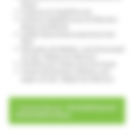
Elsass
Freiburg mit Stadtführung
Freiburg: Stadtführung mit Münster,
Markt und Bächle
Größte Naturskisprungschanze der
Welt
Neustadt: die Wälder- und Uhrenstadt
mit der "Magd vom Bierhus"
Ortsführung: Titisee einst bis heute
Titisee-Geschichten: Mythen und
Sagen mit der "Magd vom Bierhus"
>
>
Touren & Führung
Busreiseleitung vom
Schwarzwald ins Elsass