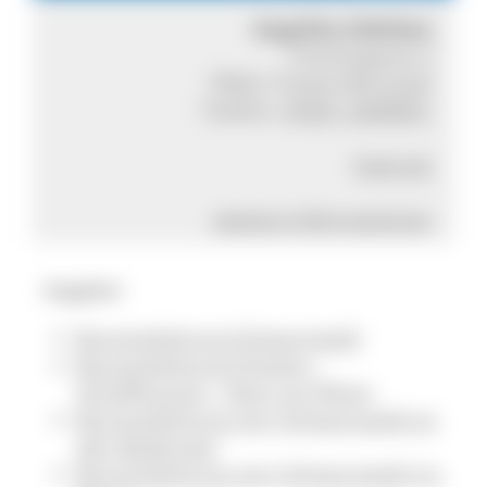
Angelika Edlefsen
Fischergasse 3
79822 Titisee-Neustadt
Telefon:
07651 2049951
Internet
weitere Informationen
Angebot
Busreiseleitung Schwarzwald
Busreiseleitung Schweiz -
Schaffhausen - Stein am Rhein
Busreiseleitung vom Schwarzwald an
den Bodensee
Busreiseleitung vom Schwarzwald ins