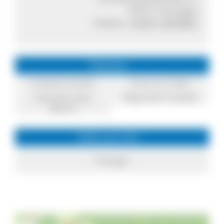
79312 Teningen
Telefon:
07641 9593841
Themen
Direktvermarkter
Essen & Trinken
Einkaufen beim
Regionale Produkte
Bauern
Infos zum Ort
Teningen