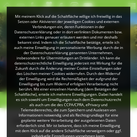
Mit meinem Klick auf die Schaltfläche willige ich freiwillig in das
Setzen oder Aktivieren der jeweiligen Cookies und externen
Verbindungen ein, deren Funktionen in der
Datenschutzerklärung oder in dort verlinkten Dokumenten bzw.
externen Links genauer erläutert werden und mir deshalb
bekannt sind. Indem ich die Schaltfläche betätige, erteile ich
auch meine Einwilligung in personalisierte Werbung durch die in
der Datenschutzerklärung genannten Unternehmen,
insbesondere für Übermittlungen an Drittländer. Ich kann die
datenschutzrechtliche Einwilligung jederzeit mit Wirkung für die
Zukunft durch die Änderung meiner Cookie-Einstellungen oder
das Löschen meiner Cookies widerrufen. Durch den Widerruf
© Klaus Peter Kappest
© Christoph Wasmer
der Einwilligung wird die Rechtmäßigkeit der aufgrund der
Landschaft bei Herrenschwand
Albsteig Schwarzwald
Einwilligung bis zum Widerruf erfolgten Verarbeitung nicht
berührt. Mit einer einzelnen Handlung (dem Betätigen der
Schaltfläche), erteile ich mehrere Einwilligungen. Dabei handelt
>
>
es sich sowohl um Einwilligungen nach dem Datenschutzrecht
Direktvermarkter
Imkerei Mettel
als auch um die des CCPA/CPRA, ePrivacy und
Telemedienrechts, die zum Speichern und Auslesen von
Informationen notwendig und als Rechtsgrundlage für eine
Imkerei Mettel (Teningen)
geplante weitere Verarbeitung der ausgelesenen Daten
erforderlich sind. Mir ist bekannt, dass ich meine Einwilligung
mit dem Klick auf die andere Schaltfläche verweigern oder ggf.
individuelle Einstellungen vornehmen kann.