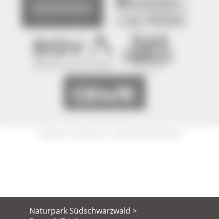
|
|
Sitemap
Impressum
Datenschutzerklärung
Naturpark Südschwarzwald >